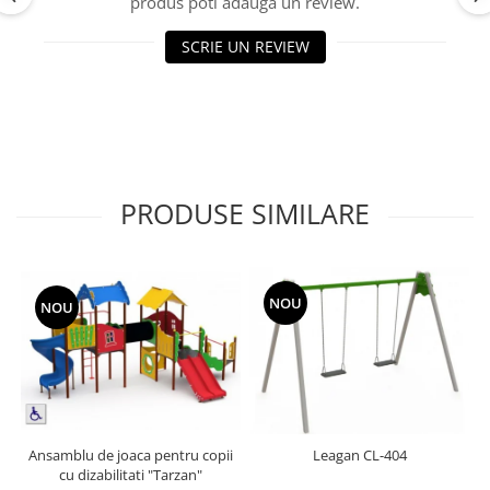
produs poti adauga un review.
Echipamente fitness
Mese de jocuri
SCRIE UN REVIEW
MOBILIER URBAN
Garduri/Imprejmuiri
Cosuri de gunoi
Panouri pentru informare/Marcaje
Foisoare si pergole
PRODUSE SIMILARE
Rastel Biciclete
Banci
NOU
NOU
Ansamblu de joaca pentru copii
Leagan CL-404
cu dizabilitati "Tarzan"