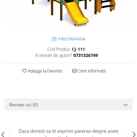
Jocuri cu nisip
Echipamente de catarat
Trasee echilibristica
Echipamente tematice
Echipamente persoane cu
PRECOMANDA
dizabilitati
Cod Produs:
CJ-111
Echipament muzical
Ai nevoie de ajutor?
0731326749
Animale din cauciuc
SPORT SI FITNESS
Adauga la Favorite
Cere informatii
Skateboarding
Baschet
Fotbal si Handbal
Tenis si Volei
Review-uri
(0)
Ciclism
Street Workout
Terenuri Multisport
Daca doresti sa iti exprimi parerea despre acest
Trasee Ninja