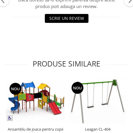
Echipamente fitness
produs poti adauga un review.
Mese de jocuri
SCRIE UN REVIEW
MOBILIER URBAN
Garduri/Imprejmuiri
Cosuri de gunoi
Panouri pentru informare/Marcaje
Foisoare si pergole
Rastel Biciclete
PRODUSE SIMILARE
Banci
NOU
NOU
Ansamblu de joaca pentru copii
Leagan CL-404