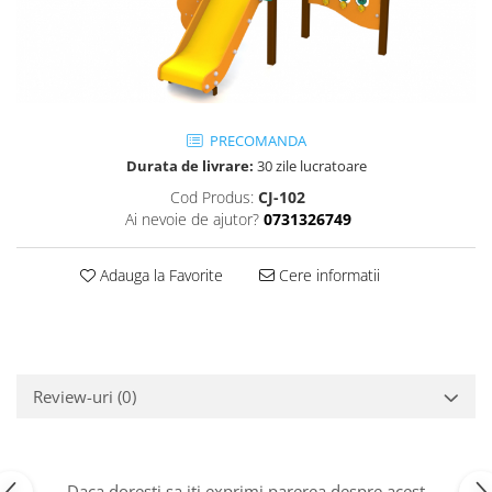
Jocuri cu nisip
Echipamente de catarat
Trasee echilibristica
Echipamente tematice
Echipamente persoane cu
PRECOMANDA
dizabilitati
Durata de livrare:
30 zile lucratoare
Echipament muzical
Cod Produs:
CJ-102
Animale din cauciuc
Ai nevoie de ajutor?
0731326749
SPORT SI FITNESS
Adauga la Favorite
Cere informatii
Skateboarding
Baschet
Fotbal si Handbal
Tenis si Volei
Ciclism
Review-uri
(0)
Street Workout
Terenuri Multisport
Trasee Ninja
Daca doresti sa iti exprimi parerea despre acest