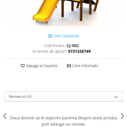
Jocuri cu nisip
Echipamente de catarat
Trasee echilibristica
Echipamente tematice
Echipamente persoane cu
PRECOMANDA
dizabilitati
Cod Produs:
CJ-002
Echipament muzical
Ai nevoie de ajutor?
0731326749
Animale din cauciuc
SPORT SI FITNESS
Adauga la Favorite
Cere informatii
Skateboarding
Baschet
Fotbal si Handbal
Tenis si Volei
Review-uri
(0)
Ciclism
Street Workout
Terenuri Multisport
Daca doresti sa iti exprimi parerea despre acest produs
poti adauga un review.
Trasee Ninja