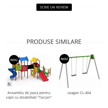
Echipamente fitness
SCRIE UN REVIEW
Mese de jocuri
MOBILIER URBAN
Garduri/Imprejmuiri
Cosuri de gunoi
Panouri pentru informare/Marcaje
PRODUSE SIMILARE
Foisoare si pergole
Rastel Biciclete
Banci
NOU
NOU
Ansamblu de joaca pentru
Leagan CL-404
copii cu dizabilitati "Tarzan"