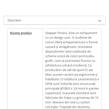
Descriere
Nume produs
Stepper fitness. Este un echipament
cu un design unic. O mulțime de
coturi oferă echipamentului o formă
ușoară și atrăgătoare. Unicitatea
dispozitivelor este subliniată de
schema unică de culori portocaliu-
grafit, care se potrivește frumos cu
arhitectura urbană modernă. Ca
producător de săli de sport în aer
liber, punem accent pe ergonomie și
fiabilitate. O trăsătură caracteristică a
OFM sunt îndoirile țevii structurale
principale (Ø 88,9 x 3,6 mm) în partea
superioară. Scaunele standard sunt
fabricate din hdpe cu grosimea de 10
mm. Manere din otel cu varfuri
rotunjite. Treptele din aluminiu