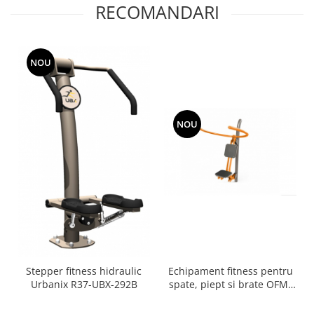
RECOMANDARI
NOU
NOU
Echipament fitness pentru
Stepper fitness hidraulic
spate, piept si brate OFM-
Urbanix R37-UBX-292B
01