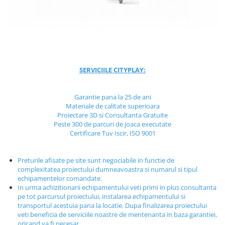
Jocuri cu nisip
Echipamente de catarat
Trasee echilibristica
Echipamente tematice
Echipamente persoane cu
SERVICIILE CITYPLAY:
dizabilitati
Echipament muzical
Garantie pana la 25 de ani
Animale din cauciuc
Materiale de calitate superioara
SPORT SI FITNESS
Proiectare 3D si Consultanta Gratuite
Peste 300 de parcuri de joaca executate
Skateboarding
Certificare Tuv Iscir, ISO 9001
Baschet
Fotbal si Handbal
Preturile afisate pe site sunt negociabile in functie de
Tenis si Volei
complexitatea proiectului dumneavoastra si numarul si tipul
echipamentelor comandate.
Ciclism
In urma achizitionarii echipamentului veti primi in plus consultanta
Street Workout
pe tot parcursul proiectului, instalarea echipamentului si
transportul acestuia pana la locatie. Dupa finalizarea proiectului
Terenuri Multisport
veti beneficia de serviciile noastre de mentenanta in baza garantiei,
Trasee Ninja
oricand va fi necesar.