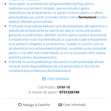
Echipamente fitness
Daca optati sa achizitionati echipamentele CityPlay pentru
realizarea unui proiect complet, care va include o gama
Mese de jocuri
diversificata de echipamente, ne puteti contacta pentru o oferta
MOBILIER URBAN
personalizata sau puteti completa direct online
formularul
nostru
dedicat ofertarii personalizate.
Garduri/Imprejmuiri
Produsele incarcate pe website sunt de prezentare, ele reprezinta o
selectie de echipamente pe care le-am ales in urma unei analize
Cosuri de gunoi
generale a preferintelor clientilor nostrii. Gama noastra de produse
Panouri pentru informare/Marcaje
furnizate este mult mai diversificata si cuprinde si alte echipamente
Foisoare si pergole
ce ar putea fi integrate in proiectul tau. Asadar, in cazul in care nu
ati identificat inca echipamentul potrivit, nu ezitati sa ne contactati
Rastel Biciclete
pentru a ne oferi mai multe detalii, ca noi sa va putem oferi solutia
Banci
potrivita pentru dumneavoastra.
Preturile nu sunt publicate pe site pentru toate produsele afisate
intrucat avem disponibilitatea de a le personaliza in functie de
complexitatea proiectului dumneavoastra.
PRECOMANDA
Cod Produs:
OFM-10
Ai nevoie de ajutor?
0731326749
Adauga la Favorite
Cere informatii