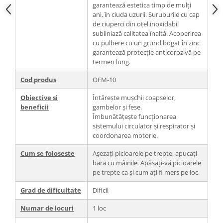
garantează estetica timp de mulți
ani, în ciuda uzurii. Șuruburile cu cap
de ciuperci din oțel inoxidabil
subliniază calitatea înaltă. Acoperirea
cu pulbere cu un grund bogat în zinc
garantează protecție anticorozivă pe
termen lung.
Cod produs
OFM-10
Obiective si
Întărește mușchii coapselor,
beneficii
gambelor și fese.
Îmbunătățește funcționarea
sistemului circulator și respirator și
coordonarea motorie.
Cum se foloseste
Așezați picioarele pe trepte, apucați
bara cu mâinile. Apăsați-vă picioarele
pe trepte ca și cum ați fi mers pe loc.
Grad de dificultate
Dificil
Numar de locuri
1 loc