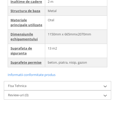
Inaltime de cadere
2 m
Structura de baza
Metal
Materiale
Otel
principale utilizate
Dimensiunile
1150mm x 665mmx2070mm
echipamentului
Suprafata de
13 m2
siguranta
Suprafete permise
beton, piatra, nisip, gazon
Informatii conformitate produs
Fisa Tehnica
Review-uri
(0)