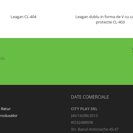
Leagan dublu in forma de V cu c
Leagan CL-404
protectie CL-403
dia
DATE COMERCIALE
e Retur
CITY PLAY SRL
Produselor
J40/14298/2013
RO32488938
Str. Banul Antonache 45-47