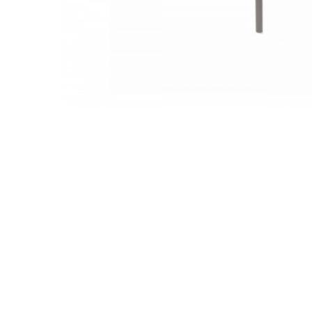
Jocuri cu nisip
Echipamente de catarat
Trasee echilibristica
Echipamente tematice
Echipamente persoane cu
dizabilitati
Echipament muzical
Animale din cauciuc
SPORT SI FITNESS
Skateboarding
Baschet
Fotbal si Handbal
Tenis si Volei
Ciclism
Street Workout
Terenuri Multisport
Trasee Ninja