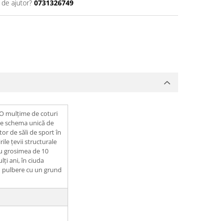
 de ajutor?
0731326749
 O mulțime de coturi
 de schema unică de
or de săli de sport în
ile țevii structurale
cu grosimea de 10
ți ani, în ciuda
 cu pulbere cu un grund