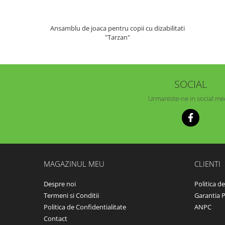
Ansamblu de joaca pentru copii cu dizabilitati
"Tarzan"
SOCIAL
Urmareste-ne in social me
MAGAZINUL MEU
CLIENTI
Despre noi
Politica d
Termeni si Conditii
Garantia 
Politica de Confidentialitate
ANPC
Contact