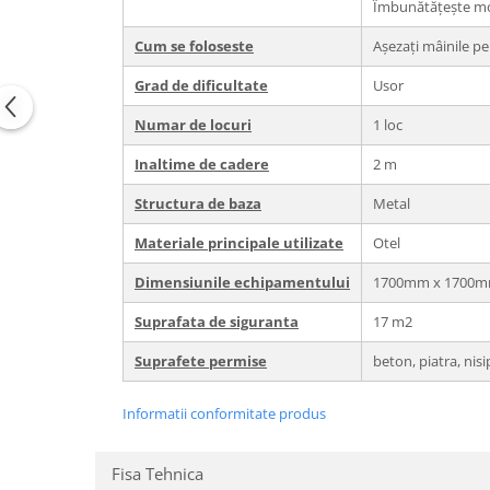
Îmbunătățește mobi
Cum se foloseste
Așezați mâinile pe 
Grad de dificultate
Usor
Numar de locuri
1 loc
Inaltime de cadere
2 m
Structura de baza
Metal
Materiale principale utilizate
Otel
Dimensiunile echipamentului
1700mm x 1700m
Suprafata de siguranta
17 m2
Suprafete permise
beton, piatra, nis
Informatii conformitate produs
Fisa Tehnica