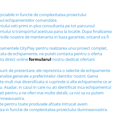
gociabile in functie de complexitatea proiectului
ipul echipamentelor comandate.
tului veti primi in plus consultanta pe tot parcursul
tului si transportul acestuia pana la locatie. Dupa finalizarea
viciile noastre de mentenanta in baza garantiei, oricand va fi
ipamentele CityPlay pentru realizarea unui proiect complet,
icata de echipamente, ne puteti contacta pentru o oferta
ta direct online
formularul
nostru dedicat ofertarii
sunt de prezentare, ele reprezinta o selectie de echipamente
nalize generale a preferintelor clientilor nostrii. Gama
e mult mai diversificata si cuprinde si alte echipamente ce ar
au. Asadar, in cazul in care nu ati identificat inca echipamentul
tati pentru a ne oferi mai multe detalii, ca noi sa va putem
dumneavoastra.
ite pentru toate produsele afisate intrucat avem
liza in functie de complexitatea proiectului dumneavoastra.