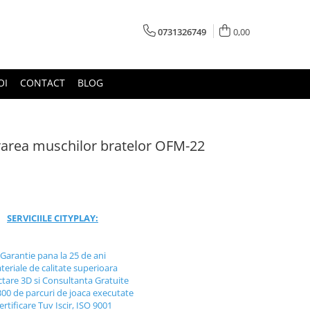
0731326749
0,00
OI
CONTACT
BLOG
crarea muschilor bratelor OFM-22
SERVICIILE CITYPLAY:
Garantie pana la 25 de ani
teriale de calitate superioara
ctare 3D si Consultanta Gratuite
300 de parcuri de joaca executate
ertificare Tuv Iscir, ISO 9001