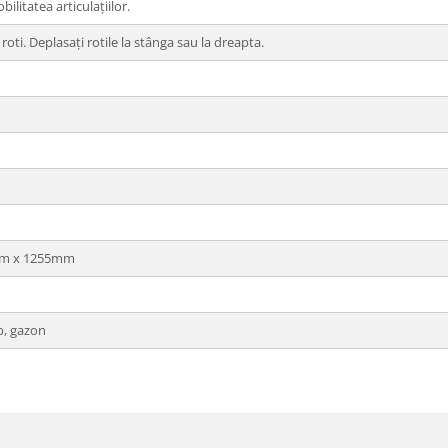
litatea articulațiilor.
roti. Deplasați rotile la stânga sau la dreapta.
m x 1255mm
ip, gazon