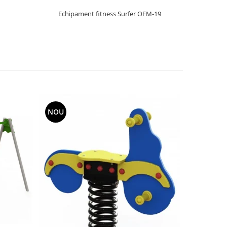
Echipament fitness Surfer OFM-19
T
NOU
NOU