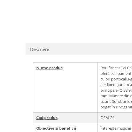
Echipamente fitness
Mese de jocuri
MOBILIER URBAN
Garduri/Imprejmuiri
Cosuri de gunoi
Panouri pentru informare/Marcaje
Descriere
Foisoare si pergole
Rastel Biciclete
Banci
Nume produs
Roti fitness Tai C
oferă echipamentul
culori portocaliu-
aer liber, punem a
principale (Ø 88,9
mm. Manere din ote
uzurii. Șuruburile
bogat în zinc gara
Cod produs
OFM-22
Obiective si beneficii
Întărește mușchii 