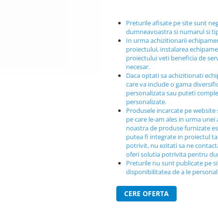
Preturile afisate pe site sunt ne
dumneavoastra si numarul si t
In urma achizitionarii echipamen
proiectului, instalarea echipamen
proiectului veti beneficia de ser
necesar.
Daca optati sa achizitionati ech
care va include o gama diversif
personalizata sau puteti comple
personalizate.
Produsele incarcate pe website 
pe care le-am ales in urma unei a
noastra de produse furnizate est
putea fi integrate in proiectul t
potrivit, nu ezitati sa ne contac
oferi solutia potrivita pentru 
Preturile nu sunt publicate pe s
disponibilitatea de a le persona
CERE OFERTA