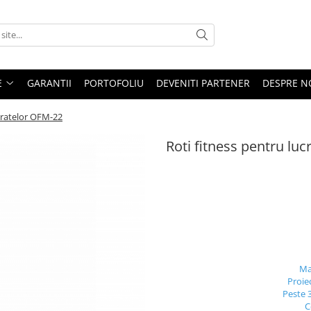
E
GARANTII
PORTOFOLIU
DEVENITI PARTENER
DESPRE N
bratelor OFM-22
Roti fitness pentru lu
Ma
Proie
Peste 
C