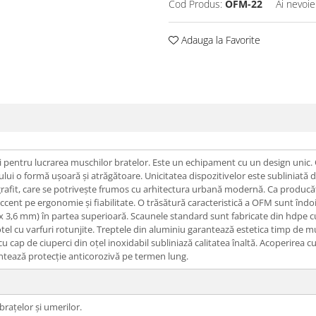
Cod Produs:
OFM-22
Ai nevoie
Adauga la Favorite
hi pentru lucrarea muschilor bratelor. Este un echipament cu un design unic.
ui o formă ușoară și atrăgătoare. Unicitatea dispozitivelor este subliniată
grafit, care se potrivește frumos cu arhitectura urbană modernă. Ca producăt
ccent pe ergonomie și fiabilitate. O trăsătură caracteristică a OFM sunt îndoir
 x 3,6 mm) în partea superioară. Scaunele standard sunt fabricate din hdpe 
l cu varfuri rotunjite. Treptele din aluminiu garantează estetica timp de mul
 cu cap de ciuperci din oțel inoxidabil subliniază calitatea înaltă. Acoperirea
ntează protecție anticorozivă pe termen lung.
brațelor și umerilor.