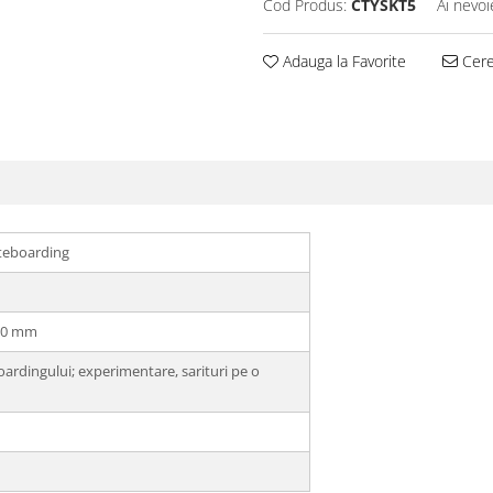
Cod Produs:
CTYSKT5
Ai nevoi
Adauga la Favorite
Cere 
teboarding
400 mm
oardingului; experimentare, sarituri pe o