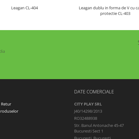
Leagan dublu in forma de V cu c
Leagan CL-404
protectie CL-403
dia
DATE COMERCIALE
e Retur
CITY PLAY SRL
Produselor
J40/14298/2013
RO32488938
Str. Banul Antonache 45-47
Bucuresti Sect 1
Bucuresti, Bucuresti