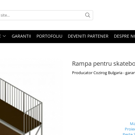
E
GARANTII
PORTOFOLIU
DEVENITI PARTENER
DESPRE N
Rampa pentru skatebo
Producator Cozirog Bulgaria - garan
Ma
Proie
Peste 