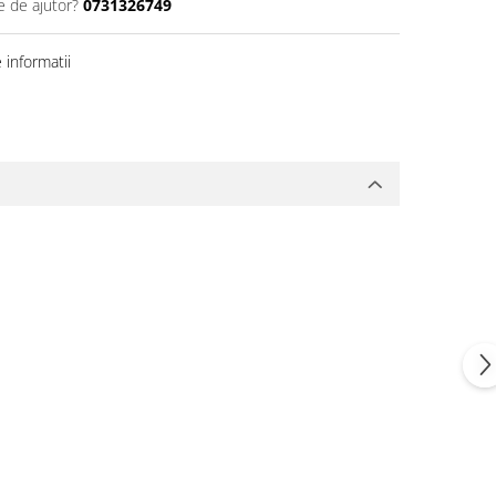
e de ajutor?
0731326749
informatii