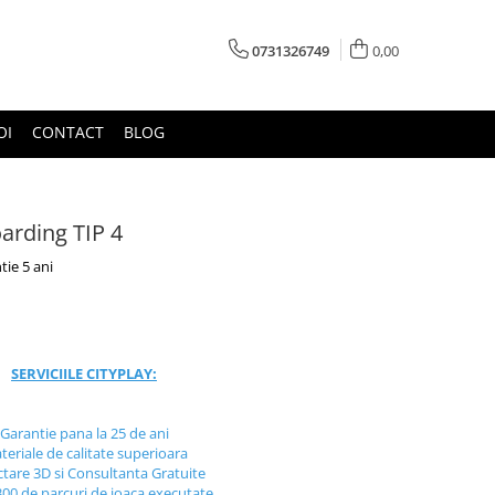
0731326749
0,00
OI
CONTACT
BLOG
arding TIP 4
tie 5 ani
SERVICIILE CITYPLAY:
Garantie pana la 25 de ani
teriale de calitate superioara
ctare 3D si Consultanta Gratuite
300 de parcuri de joaca executate