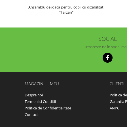
Ansamblu de joaca pentru copii cu dizabilitati
"Tarzan"
SOCIAL
Urmareste-ne in social me
MAGAZINUL MEU
CLIENTI
Despre noi
Politica d
Termeni si Conditii
Garantia 
Politica de Confidentialitate
ANPC
Contact