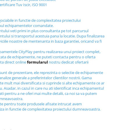
ertificare Tuv Iscir, ISO 9001
gociabile in functie de complexitatea proiectului
ipul echipamentelor comandate.
tului veti primi in plus consultanta pe tot parcursul
tului si transportul acestuia pana la locatie. Dupa finalizarea
viciile noastre de mentenanta in baza garantiei, oricand va fi
ipamentele CityPlay pentru realizarea unui proiect complet,
icata de echipamente, ne puteti contacta pentru o oferta
ta direct online
formularul
nostru dedicat ofertarii
sunt de prezentare, ele reprezinta o selectie de echipamente
nalize generale a preferintelor clientilor nostrii. Gama
e mult mai diversificata si cuprinde si alte echipamente ce ar
au. Asadar, in cazul in care nu ati identificat inca echipamentul
tati pentru a ne oferi mai multe detalii, ca noi sa va putem
dumneavoastra.
ite pentru toate produsele afisate intrucat avem
liza in functie de complexitatea proiectului dumneavoastra.