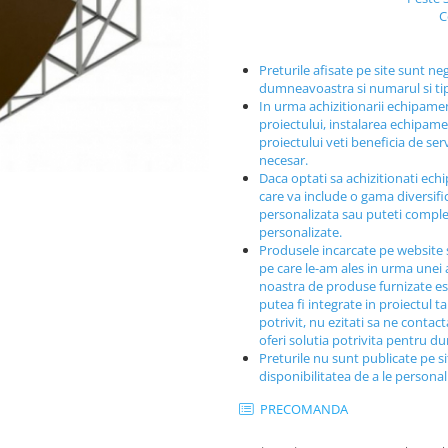
C
Preturile afisate pe site sunt ne
dumneavoastra si numarul si t
In urma achizitionarii echipamen
proiectului, instalarea echipamen
proiectului veti beneficia de ser
necesar.
Daca optati sa achizitionati ech
care va include o gama diversif
personalizata sau puteti comple
personalizate.
Produsele incarcate pe website 
pe care le-am ales in urma unei a
noastra de produse furnizate est
putea fi integrate in proiectul t
potrivit, nu ezitati sa ne contac
oferi solutia potrivita pentru 
Preturile nu sunt publicate pe s
disponibilitatea de a le persona
PRECOMANDA