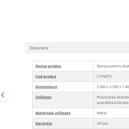
Echipamente fitness
Mese de jocuri
MOBILIER URBAN
Garduri/Imprejmuiri
Cosuri de gunoi
Panouri pentru informare/Marcaje
Descriere
Foisoare si pergole
Rastel Biciclete
Banci
Nume produs
Rampa pentru ska
Cod produs
CTYSKT5
Dimensiuni
5 000 х 3 500 х 1 
Utilitate
Practicarea skateb
suprafata inclinata
Materiale utilizate
Metal
Garantie
24 luni