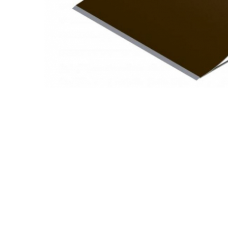
Jocuri cu nisip
Echipamente de catarat
Trasee echilibristica
Echipamente tematice
Echipamente persoane cu
dizabilitati
Echipament muzical
Animale din cauciuc
SPORT SI FITNESS
Skateboarding
Baschet
Fotbal si Handbal
Tenis si Volei
Ciclism
Street Workout
Terenuri Multisport
Trasee Ninja