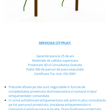
Jocuri cu nisip
Echipamente de catarat
Trasee echilibristica
Echipamente tematice
Echipamente persoane cu
dizabilitati
Echipament muzical
SERVICIILE CITYPLAY:
Animale din cauciuc
SPORT SI FITNESS
Garantie pana la 25 de ani
Materiale de calitate superioara
Skateboarding
Proiectare 3D si Consultanta Gratuite
Baschet
Peste 300 de parcuri de joaca executate
Certificare Tuv Iscir, ISO 9001
Fotbal si Handbal
Tenis si Volei
Preturile afisate pe site sunt negociabile in functie de
Ciclism
complexitatea proiectului dumneavoastra si numarul si tipul
Street Workout
echipamentelor comandate.
In urma achizitionarii echipamentului veti primi in plus consultanta
Terenuri Multisport
pe tot parcursul proiectului, instalarea echipamentului si
Trasee Ninja
transportul acestuia pana la locatie. Dupa finalizarea proiectului