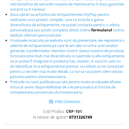
veti beneficia de serviciile noastre de mentenanta in baza garantiei,
Echipamente fitness
oricand va fi necesar.
Mese de jocuri
Daca optati sa achizitionati echipamentele CityPlay pentru
MOBILIER URBAN
realizarea unui proiect complet, care va include o gama
diversificata de echipamente, ne puteti contacta pentru o oferta
Garduri/Imprejmuiri
personalizata sau puteti completa direct online
formularul
nostru
dedicat ofertarii personalizate.
Cosuri de gunoi
Produsele incarcate pe website sunt de prezentare, ele reprezinta o
Panouri pentru informare/Marcaje
selectie de echipamente pe care le-am ales in urma unei analize
generale a preferintelor clientilor nostrii. Gama noastra de produse
Foisoare si pergole
furnizate este mult mai diversificata si cuprinde si alte echipamente
Rastel Biciclete
ce ar putea fi integrate in proiectul tau. Asadar, in cazul in care nu
Banci
ati identificat inca echipamentul potrivit, nu ezitati sa ne contactati
pentru a ne oferi mai multe detalii, ca noi sa va putem oferi solutia
potrivita pentru dumneavoastra.
Preturile nu sunt publicate pe site pentru toate produsele afisate
intrucat avem disponibilitatea de a le personaliza in functie de
complexitatea proiectului dumneavoastra.
PRECOMANDA
Cod Produs:
CRP-101
Ai nevoie de ajutor?
0731326749