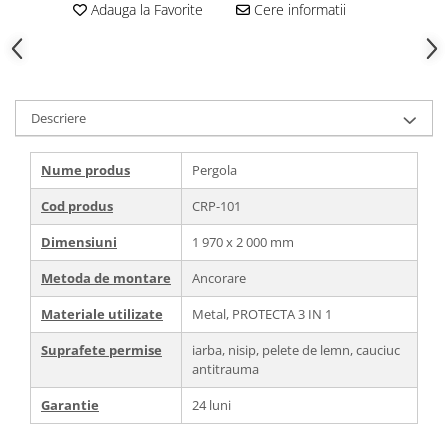
Adauga la Favorite
Cere informatii
Descriere
Nume produs
Pergola
Cod produs
CRP-101
Dimensiuni
1 970 х 2 000 mm
Metoda de montare
Ancorare
Materiale utilizate
Metal, PROTECTA 3 IN 1
Suprafete permise
iarba, nisip, pelete de lemn, cauciuc
antitrauma
Garantie
24 luni