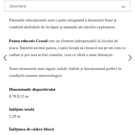
Echipamente fitness
Descriere
Mese de jocuri
MOBILIER URBAN
Panourile educaționale sunt o parte integrantă a distracției bune și
combină abilitățile de învățare și manuale ale micilor exploratori.
Garduri/Imprejmuiri
Cosuri de gunoi
Panou educativ Ceasul
este un element indispensabil al locului de
Panouri pentru informare/Marcaje
joaca. Datorită acestui panou, copiii învață să citească ora pe un ceas cu
Foisoare si pergole
cadran și pot seta acelui ceasului, ceea ce oferă o mare distracție.
Rastel Biciclete
Banci
Toate elementele sunt sigure, solide, fiabile și funcționează perfect în
condițiile noastre meteorologice.
Dimensiunile dispozitivului
0,78 0,15 m
Inălțime totală
1,20 m
Înălțimea de cădere liberă