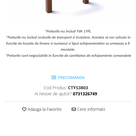
Jocuri cu nisip
Echipamente de catarat
Trasee echilibristica
Echipamente tematice
*Preturile nu includ TVA 19%.
*Preturile nu includ costurile de transport si instalare. Acestea se vor calcula in
Echipamente persoane cu
functie de locatia de livrare si numarul si tipul echipamentelor ce urmeaza a fi
dizabilitati
montate.
Echipament muzical
*Preturile sunt negociabile in functie de cantitatea de echipamente comandate
Animale din cauciuc
SPORT SI FITNESS
PRECOMANDA
Skateboarding
Baschet
Cod Produs:
CTYS3803
Fotbal si Handbal
Ai nevoie de ajutor?
0731326749
Tenis si Volei
Adauga la Favorite
Cere informatii
Ciclism
Street Workout
Terenuri Multisport
Trasee Ninja