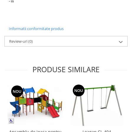
- m
Informatii conformitate produs
Review-uri
(0)
PRODUSE SIMILARE
NOU
NOU
Ansamblu de joaca pentru
Leagan CL-404