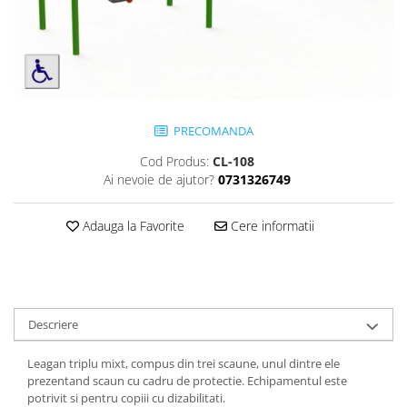
Jocuri cu nisip
Echipamente de catarat
Trasee echilibristica
Echipamente tematice
Echipamente persoane cu
PRECOMANDA
dizabilitati
Echipament muzical
Cod Produs:
CL-108
Ai nevoie de ajutor?
0731326749
Animale din cauciuc
SPORT SI FITNESS
Adauga la Favorite
Cere informatii
Skateboarding
Baschet
Fotbal si Handbal
Tenis si Volei
Descriere
Ciclism
Street Workout
Leagan triplu mixt, compus din trei scaune, unul dintre ele
Terenuri Multisport
prezentand scaun cu cadru de protectie. Echipamentul este
Trasee Ninja
potrivit si pentru copiii cu dizabilitati.