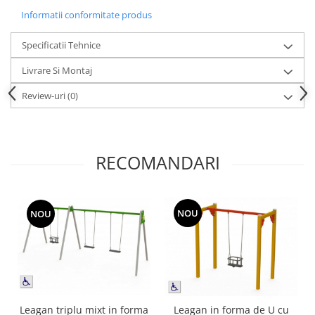
Echipamente fitness
Informatii conformitate produs
Mese de jocuri
Specificatii Tehnice
MOBILIER URBAN
Garduri/Imprejmuiri
Livrare Si Montaj
Cosuri de gunoi
Review-uri
(0)
Panouri pentru informare/Marcaje
Foisoare si pergole
Rastel Biciclete
RECOMANDARI
Banci
NOU
NOU
Leagan triplu mixt in forma
Leagan in forma de U cu