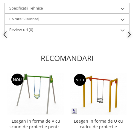
Echipamente fitness
Specificatii Tehnice
Mese de jocuri
Livrare Si Montaj
MOBILIER URBAN
Garduri/Imprejmuiri
Review-uri
(0)
Cosuri de gunoi
Panouri pentru informare/Marcaje
Foisoare si pergole
RECOMANDARI
Rastel Biciclete
Banci
NOU
NOU
Leagan in forma de U cu
Leagan in forma de V cu
cadru de protectie
scaun de protectie pentru
copii mici