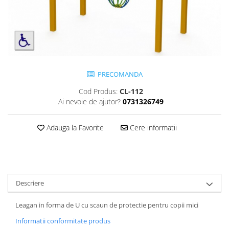
Jocuri cu nisip
Echipamente de catarat
Trasee echilibristica
Echipamente tematice
Echipamente persoane cu
PRECOMANDA
dizabilitati
Echipament muzical
Cod Produs:
CL-112
Ai nevoie de ajutor?
0731326749
Animale din cauciuc
SPORT SI FITNESS
Adauga la Favorite
Cere informatii
Skateboarding
Baschet
Fotbal si Handbal
Tenis si Volei
Descriere
Ciclism
Street Workout
Leagan in forma de U cu scaun de protectie pentru copii mici
Terenuri Multisport
Informatii conformitate produs
Trasee Ninja