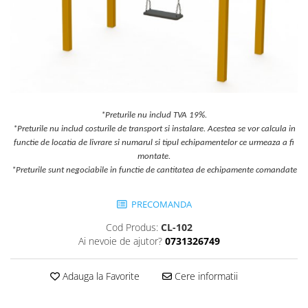
Jocuri cu nisip
Echipamente de catarat
Trasee echilibristica
Echipamente tematice
Echipamente persoane cu
dizabilitati
*Preturile nu includ TVA 19%.
Echipament muzical
*Preturile nu includ costurile de transport si instalare. Acestea se vor calcula in
Animale din cauciuc
functie de locatia de livrare si numarul si tipul echipamentelor ce urmeaza a fi
SPORT SI FITNESS
montate.
*Preturile sunt negociabile in functie de cantitatea de echipamente comandate
Skateboarding
Baschet
PRECOMANDA
Fotbal si Handbal
Cod Produs:
CL-102
Tenis si Volei
Ai nevoie de ajutor?
0731326749
Ciclism
Street Workout
Adauga la Favorite
Cere informatii
Terenuri Multisport
Trasee Ninja