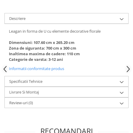
Echipamente fitness
Mese de jocuri
Descriere
MOBILIER URBAN
Garduri/Imprejmuiri
Leagan in forma de U cu elemente decorative florale
Cosuri de gunoi
Dimensiuni: 107.60 cm х 265.20 cm
Panouri pentru informare/Marcaje
Zona de siguranta: 700 cm x 300 cm
Foisoare si pergole
Inaltimea maxima de cadere: 110 cm
Categorie de varsta: 3-12 ani
Rastel Biciclete
Banci
Informatii conformitate produs
Specificatii Tehnice
Livrare Si Montaj
Review-uri
(0)
RECOMANDARI