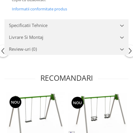
Echipamente fitness
Informatii conformitate produs
Mese de jocuri
MOBILIER URBAN
Specificatii Tehnice
Garduri/Imprejmuiri
Cosuri de gunoi
Livrare Si Montaj
Panouri pentru informare/Marcaje
Review-uri
(0)
Foisoare si pergole
Rastel Biciclete
Banci
RECOMANDARI
NOU
NOU