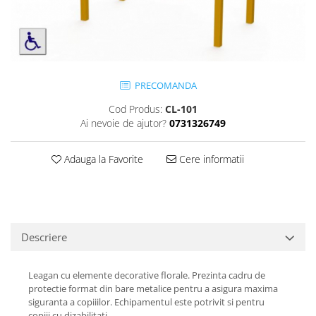
Jocuri cu nisip
Echipamente de catarat
Trasee echilibristica
Echipamente tematice
PRECOMANDA
Echipamente persoane cu
dizabilitati
Cod Produs:
CL-101
Echipament muzical
Ai nevoie de ajutor?
0731326749
Animale din cauciuc
SPORT SI FITNESS
Adauga la Favorite
Cere informatii
Skateboarding
Baschet
Fotbal si Handbal
Tenis si Volei
Descriere
Ciclism
Street Workout
Leagan cu elemente decorative florale. Prezinta cadru de
protectie format din bare metalice pentru a asigura maxima
Terenuri Multisport
siguranta a copiiilor. Echipamentul este potrivit si pentru
Trasee Ninja
copiii cu dizabilitati.