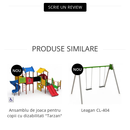
Echipamente fitness
SCRIE UN REVIEW
Mese de jocuri
MOBILIER URBAN
Garduri/Imprejmuiri
Cosuri de gunoi
Panouri pentru informare/Marcaje
PRODUSE SIMILARE
Foisoare si pergole
Rastel Biciclete
Banci
NOU
NOU
Ansamblu de joaca pentru
Leagan CL-404
copii cu dizabilitati "Tarzan"