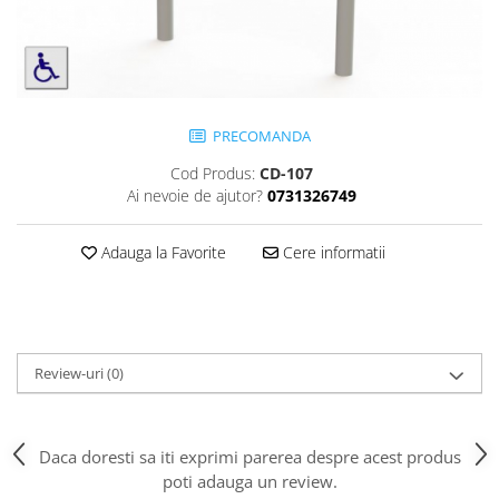
Jocuri cu nisip
Echipamente de catarat
Trasee echilibristica
Echipamente tematice
PRECOMANDA
Echipamente persoane cu
dizabilitati
Cod Produs:
CD-107
Echipament muzical
Ai nevoie de ajutor?
0731326749
Animale din cauciuc
SPORT SI FITNESS
Adauga la Favorite
Cere informatii
Skateboarding
Baschet
Fotbal si Handbal
Tenis si Volei
Review-uri
(0)
Ciclism
Street Workout
Daca doresti sa iti exprimi parerea despre acest produs
Terenuri Multisport
poti adauga un review.
Trasee Ninja