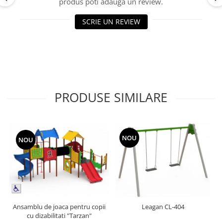
produs poti adauga un review.
Echipamente fitness
Mese de jocuri
SCRIE UN REVIEW
MOBILIER URBAN
Garduri/Imprejmuiri
Cosuri de gunoi
Panouri pentru informare/Marcaje
Foisoare si pergole
PRODUSE SIMILARE
Rastel Biciclete
Banci
NOU
NOU
Ansamblu de joaca pentru copii
Leagan CL-404
cu dizabilitati "Tarzan"