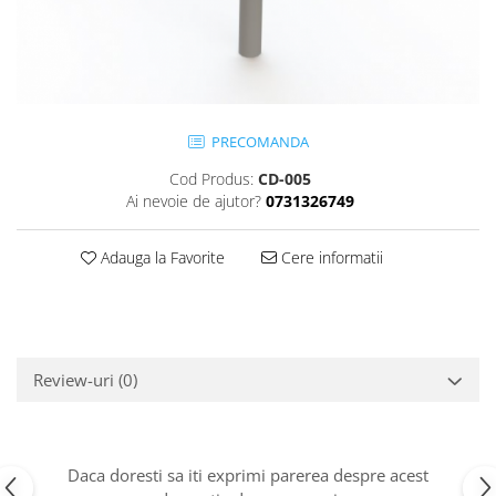
Jocuri cu nisip
Echipamente de catarat
Trasee echilibristica
Echipamente tematice
Echipamente persoane cu
PRECOMANDA
dizabilitati
Cod Produs:
CD-005
Echipament muzical
Ai nevoie de ajutor?
0731326749
Animale din cauciuc
SPORT SI FITNESS
Adauga la Favorite
Cere informatii
Skateboarding
Baschet
Fotbal si Handbal
Tenis si Volei
Review-uri
(0)
Ciclism
Street Workout
Terenuri Multisport
Daca doresti sa iti exprimi parerea despre acest
Trasee Ninja