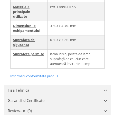
Materiale
PVC Forex, HEXA
principale
utilizate
Dimensiunile
3 803 x 4 360 mm
echipamentului
Suprafata de
6 803 x 7 710 mm
siguranta
Suprafete permise
iarba, nisip, pelete de lemn,
suprafață de cauciuc care
atenuează loviturile – 2mp
Informatii conformitate produs
Fisa Tehnica
Garantii si Certificate
Review-uri
(0)