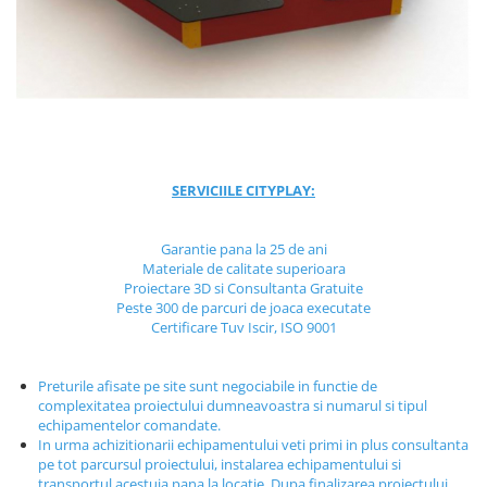
Jocuri cu nisip
Echipamente de catarat
Trasee echilibristica
Echipamente tematice
Echipamente persoane cu
dizabilitati
Echipament muzical
SERVICIILE CITYPLAY:
Animale din cauciuc
SPORT SI FITNESS
Garantie pana la 25 de ani
Materiale de calitate superioara
Skateboarding
Proiectare 3D si Consultanta Gratuite
Baschet
Peste 300 de parcuri de joaca executate
Certificare Tuv Iscir, ISO 9001
Fotbal si Handbal
Tenis si Volei
Preturile afisate pe site sunt negociabile in functie de
Ciclism
complexitatea proiectului dumneavoastra si numarul si tipul
Street Workout
echipamentelor comandate.
In urma achizitionarii echipamentului veti primi in plus consultanta
Terenuri Multisport
pe tot parcursul proiectului, instalarea echipamentului si
Trasee Ninja
transportul acestuia pana la locatie. Dupa finalizarea proiectului