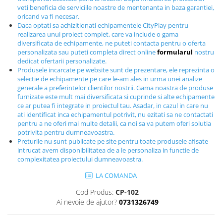
Echipamente fitness
veti beneficia de serviciile noastre de mentenanta in baza garantiei,
oricand va fi necesar.
Mese de jocuri
Daca optati sa achizitionati echipamentele CityPlay pentru
MOBILIER URBAN
realizarea unui proiect complet, care va include o gama
diversificata de echipamente, ne puteti contacta pentru o oferta
Garduri/Imprejmuiri
personalizata sau puteti completa direct online
formularul
nostru
dedicat ofertarii personalizate.
Cosuri de gunoi
Produsele incarcate pe website sunt de prezentare, ele reprezinta o
Panouri pentru informare/Marcaje
selectie de echipamente pe care le-am ales in urma unei analize
Foisoare si pergole
generale a preferintelor clientilor nostrii. Gama noastra de produse
furnizate este mult mai diversificata si cuprinde si alte echipamente
Rastel Biciclete
ce ar putea fi integrate in proiectul tau. Asadar, in cazul in care nu
Banci
ati identificat inca echipamentul potrivit, nu ezitati sa ne contactati
pentru a ne oferi mai multe detalii, ca noi sa va putem oferi solutia
potrivita pentru dumneavoastra.
Preturile nu sunt publicate pe site pentru toate produsele afisate
intrucat avem disponibilitatea de a le personaliza in functie de
complexitatea proiectului dumneavoastra.
LA COMANDA
Cod Produs:
CP-102
Ai nevoie de ajutor?
0731326749