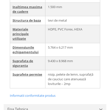
Inaltimea maxima
1.500 mm
de cadere
Structura de baza
tevi de metal
Materiale
HDPE, PVC Forex, HEXA
principale
utilizate
Dimensiunile
5.764 x 6.217 mm
echipamentului
Suprafata de
9.430 x 8.968 mm
siguranta
Suprafete permise
nisip, pelete de lemn, suprafață
de cauciuc care atenuează
loviturile – 2mp
Informatii conformitate produs
Fisa Tehnica