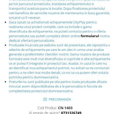
pe tot parcursul proiectului, instalarea echipamentului si
Echipamente fitness
transportul acestuia pana la locatie. Dupa finalizarea proiectului
Mese de jocuri
veti beneficia de serviciile noastre de mentenanta in baza garantiei,
MOBILIER URBAN
oricand va fi necesar.
Daca optati sa achizitionati echipamentele CityPlay pentru
Garduri/Imprejmuiri
realizarea unui proiect complet, care va include o gama
diversificata de echipamente, ne puteti contacta pentru o oferta
Cosuri de gunoi
personalizata sau puteti completa direct online
formularul
nostru
Panouri pentru informare/Marcaje
dedicat ofertarii personalizate.
Foisoare si pergole
Produsele incarcate pe website sunt de prezentare, ele reprezinta o
selectie de echipamente pe care le-am ales in urma unei analize
Rastel Biciclete
generale a preferintelor clientilor nostrii. Gama noastra de produse
Banci
furnizate este mult mai diversificata si cuprinde si alte echipamente
ce ar putea fi integrate in proiectul tau. Asadar, in cazul in care nu
ati identificat inca echipamentul potrivit, nu ezitati sa ne contactati
pentru a ne oferi mai multe detalii, ca noi sa va putem oferi solutia
potrivita pentru dumneavoastra.
Preturile nu sunt publicate pe site pentru toate produsele afisate
intrucat avem disponibilitatea de a le personaliza in functie de
complexitatea proiectului dumneavoastra.
PRECOMANDA
Cod Produs:
CN-1403
Ai nevoie de ajutor?
0731326749