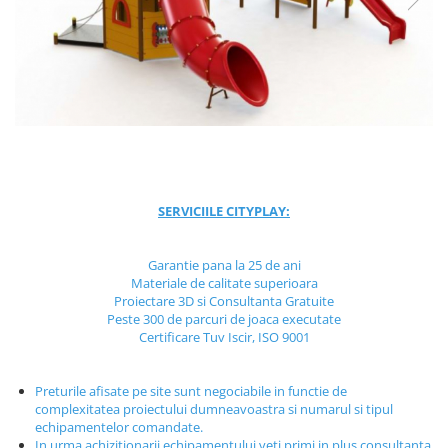
Jocuri cu nisip
Echipamente de catarat
Trasee echilibristica
Echipamente tematice
Echipamente persoane cu
dizabilitati
Echipament muzical
Animale din cauciuc
SERVICIILE CITYPLAY:
SPORT SI FITNESS
Skateboarding
Garantie pana la 25 de ani
Baschet
Materiale de calitate superioara
Proiectare 3D si Consultanta Gratuite
Fotbal si Handbal
Peste 300 de parcuri de joaca executate
Tenis si Volei
Certificare Tuv Iscir, ISO 9001
Ciclism
Street Workout
Preturile afisate pe site sunt negociabile in functie de
complexitatea proiectului dumneavoastra si numarul si tipul
Terenuri Multisport
echipamentelor comandate.
Trasee Ninja
In urma achizitionarii echipamentului veti primi in plus consultanta