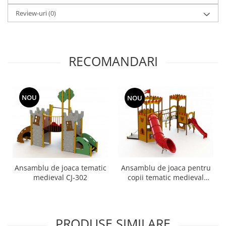
Review-uri
(0)
RECOMANDARI
NOU
NOU
Ansamblu de joaca tematic
Ansamblu de joaca pentru
medieval CJ-302
copii tematic medieval
"Turnul Castelului" CN-1403
Castle 3-12 ani
PRODUSE SIMILARE