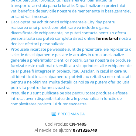
pe tot parcursul proiectului, instalarea echipamentului si
Echipamente fitness
transportul acestuia pana la locatie. Dupa finalizarea proiectului
veti beneficia de serviciile noastre de mentenanta in baza garantiei,
Mese de jocuri
oricand va fi necesar.
MOBILIER URBAN
Daca optati sa achizitionati echipamentele CityPlay pentru
realizarea unui proiect complet, care va include o gama
Garduri/Imprejmuiri
diversificata de echipamente, ne puteti contacta pentru o oferta
Cosuri de gunoi
personalizata sau puteti completa direct online
formularul
nostru
dedicat ofertarii personalizate.
Panouri pentru informare/Marcaje
Produsele incarcate pe website sunt de prezentare, ele reprezinta o
Foisoare si pergole
selectie de echipamente pe care le-am ales in urma unei analize
generale a preferintelor clientilor nostrii. Gama noastra de produse
Rastel Biciclete
furnizate este mult mai diversificata si cuprinde si alte echipamente
Banci
ce ar putea fi integrate in proiectul tau. Asadar, in cazul in care nu
ati identificat inca echipamentul potrivit, nu ezitati sa ne contactati
pentru a ne oferi mai multe detalii, ca noi sa va putem oferi solutia
potrivita pentru dumneavoastra.
Preturile nu sunt publicate pe site pentru toate produsele afisate
intrucat avem disponibilitatea de a le personaliza in functie de
complexitatea proiectului dumneavoastra.
PRECOMANDA
Cod Produs:
CN-1405
Ai nevoie de ajutor?
0731326749