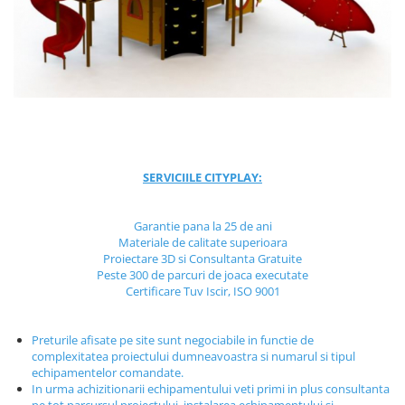
Jocuri cu nisip
Echipamente de catarat
Trasee echilibristica
Echipamente tematice
Echipamente persoane cu
dizabilitati
Echipament muzical
SERVICIILE CITYPLAY:
Animale din cauciuc
SPORT SI FITNESS
Garantie pana la 25 de ani
Skateboarding
Materiale de calitate superioara
Baschet
Proiectare 3D si Consultanta Gratuite
Peste 300 de parcuri de joaca executate
Fotbal si Handbal
Certificare Tuv Iscir, ISO 9001
Tenis si Volei
Ciclism
Preturile afisate pe site sunt negociabile in functie de
Street Workout
complexitatea proiectului dumneavoastra si numarul si tipul
Terenuri Multisport
echipamentelor comandate.
In urma achizitionarii echipamentului veti primi in plus consultanta
Trasee Ninja