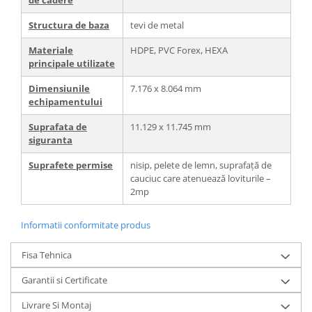
de cadere
Structura de baza
tevi de metal
Materiale
HDPE, PVC Forex, HEXA
principale utilizate
Dimensiunile
7.176 x 8.064 mm
echipamentului
Suprafata de
11.129 x 11.745 mm
siguranta
Suprafete permise
nisip, pelete de lemn, suprafață de
cauciuc care atenuează loviturile –
2mp
Informatii conformitate produs
Fisa Tehnica
Garantii si Certificate
Livrare Si Montaj