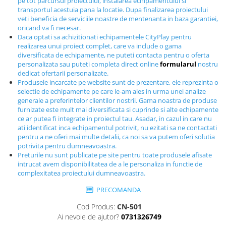
pe tot parcursul proiectului, instalarea echipamentului si
Echipamente fitness
transportul acestuia pana la locatie. Dupa finalizarea proiectului
veti beneficia de serviciile noastre de mentenanta in baza garantiei,
Mese de jocuri
oricand va fi necesar.
MOBILIER URBAN
Daca optati sa achizitionati echipamentele CityPlay pentru
realizarea unui proiect complet, care va include o gama
Garduri/Imprejmuiri
diversificata de echipamente, ne puteti contacta pentru o oferta
Cosuri de gunoi
personalizata sau puteti completa direct online
formularul
nostru
dedicat ofertarii personalizate.
Panouri pentru informare/Marcaje
Produsele incarcate pe website sunt de prezentare, ele reprezinta o
Foisoare si pergole
selectie de echipamente pe care le-am ales in urma unei analize
generale a preferintelor clientilor nostrii. Gama noastra de produse
Rastel Biciclete
furnizate este mult mai diversificata si cuprinde si alte echipamente
Banci
ce ar putea fi integrate in proiectul tau. Asadar, in cazul in care nu
ati identificat inca echipamentul potrivit, nu ezitati sa ne contactati
pentru a ne oferi mai multe detalii, ca noi sa va putem oferi solutia
potrivita pentru dumneavoastra.
Preturile nu sunt publicate pe site pentru toate produsele afisate
intrucat avem disponibilitatea de a le personaliza in functie de
complexitatea proiectului dumneavoastra.
PRECOMANDA
Cod Produs:
CN-501
Ai nevoie de ajutor?
0731326749