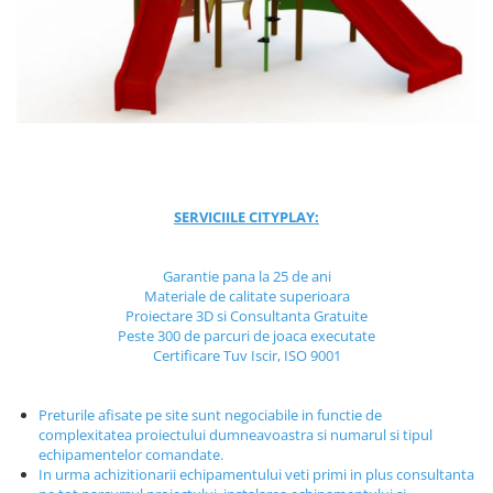
Jocuri cu nisip
Echipamente de catarat
Trasee echilibristica
Echipamente tematice
Echipamente persoane cu
dizabilitati
Echipament muzical
SERVICIILE CITYPLAY:
Animale din cauciuc
SPORT SI FITNESS
Garantie pana la 25 de ani
Skateboarding
Materiale de calitate superioara
Baschet
Proiectare 3D si Consultanta Gratuite
Peste 300 de parcuri de joaca executate
Fotbal si Handbal
Certificare Tuv Iscir, ISO 9001
Tenis si Volei
Ciclism
Preturile afisate pe site sunt negociabile in functie de
Street Workout
complexitatea proiectului dumneavoastra si numarul si tipul
Terenuri Multisport
echipamentelor comandate.
In urma achizitionarii echipamentului veti primi in plus consultanta
Trasee Ninja