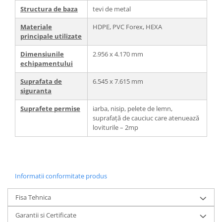
Structura de baza
tevi de metal
Materiale
HDPE, PVC Forex, HEXA
principale utilizate
Dimensiunile
2.956 x 4.170 mm
echipamentului
Suprafata de
6.545 x 7.615 mm
siguranta
Suprafete permise
iarba, nisip, pelete de lemn,
suprafață de cauciuc care atenuează
loviturile – 2mp
Informatii conformitate produs
Fisa Tehnica
Garantii si Certificate