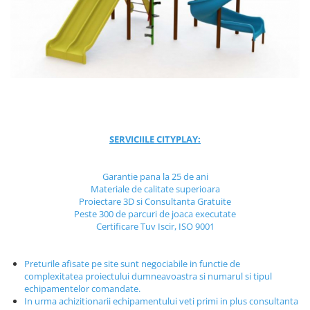
Jocuri cu nisip
Echipamente de catarat
Trasee echilibristica
Echipamente tematice
Echipamente persoane cu
dizabilitati
Echipament muzical
Animale din cauciuc
SERVICIILE CITYPLAY:
SPORT SI FITNESS
Garantie pana la 25 de ani
Skateboarding
Materiale de calitate superioara
Baschet
Proiectare 3D si Consultanta Gratuite
Fotbal si Handbal
Peste 300 de parcuri de joaca executate
Certificare Tuv Iscir, ISO 9001
Tenis si Volei
Ciclism
Preturile afisate pe site sunt negociabile in functie de
Street Workout
complexitatea proiectului dumneavoastra si numarul si tipul
Terenuri Multisport
echipamentelor comandate.
In urma achizitionarii echipamentului veti primi in plus consultanta
Trasee Ninja