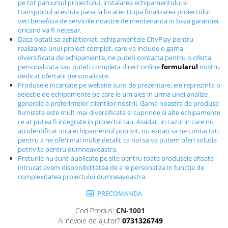
pe tot parcursul proiectului, instalarea echipamentului si
Echipamente fitness
transportul acestuia pana la locatie. Dupa finalizarea proiectului
veti beneficia de serviciile noastre de mentenanta in baza garantiei,
Mese de jocuri
oricand va fi necesar.
MOBILIER URBAN
Daca optati sa achizitionati echipamentele CityPlay pentru
realizarea unui proiect complet, care va include o gama
Garduri/Imprejmuiri
diversificata de echipamente, ne puteti contacta pentru o oferta
Cosuri de gunoi
personalizata sau puteti completa direct online
formularul
nostru
dedicat ofertarii personalizate.
Panouri pentru informare/Marcaje
Produsele incarcate pe website sunt de prezentare, ele reprezinta o
Foisoare si pergole
selectie de echipamente pe care le-am ales in urma unei analize
Rastel Biciclete
generale a preferintelor clientilor nostrii. Gama noastra de produse
furnizate este mult mai diversificata si cuprinde si alte echipamente
Banci
ce ar putea fi integrate in proiectul tau. Asadar, in cazul in care nu
ati identificat inca echipamentul potrivit, nu ezitati sa ne contactati
pentru a ne oferi mai multe detalii, ca noi sa va putem oferi solutia
potrivita pentru dumneavoastra.
Preturile nu sunt publicate pe site pentru toate produsele afisate
intrucat avem disponibilitatea de a le personaliza in functie de
complexitatea proiectului dumneavoastra.
PRECOMANDA
Cod Produs:
CN-1001
Ai nevoie de ajutor?
0731326749