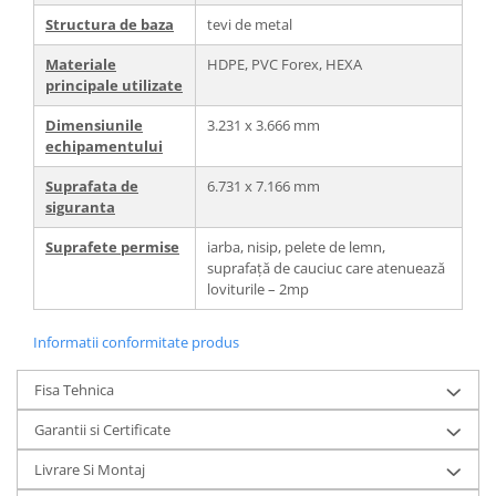
Structura de baza
tevi de metal
Materiale
HDPE, PVC Forex, HEXA
principale utilizate
Dimensiunile
3.231 x 3.666 mm
echipamentului
Suprafata de
6.731 x 7.166 mm
siguranta
Suprafete permise
iarba, nisip, pelete de lemn,
suprafață de cauciuc care atenuează
loviturile – 2mp
Informatii conformitate produs
Fisa Tehnica
Garantii si Certificate
Livrare Si Montaj