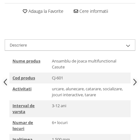
Adauga la Favorite
Cere informatii
Descriere
Nume produs
Ansamblu de joaca multifunctional
Casute
Cod produs
CJ-601
Activitati
urcare, alunecare, catarare, socializare,
jocuri interactive, tarare
Interval de
3-12 ani
varsta
Numar de
6+ locuri
locuri
Inaltimea
1.500 mm