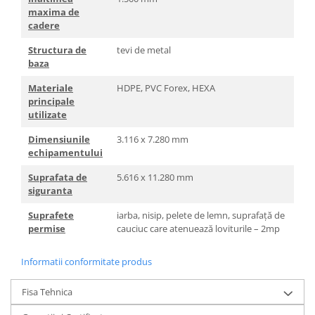
maxima de
cadere
Structura de
tevi de metal
baza
Materiale
HDPE, PVC Forex, HEXA
principale
utilizate
Dimensiunile
3.116 x 7.280 mm
echipamentului
Suprafata de
5.616 x 11.280 mm
siguranta
Suprafete
iarba, nisip, pelete de lemn, suprafață de
permise
cauciuc care atenuează loviturile – 2mp
Informatii conformitate produs
Fisa Tehnica