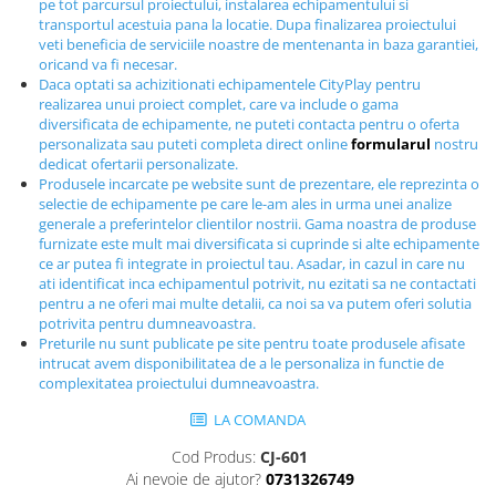
pe tot parcursul proiectului, instalarea echipamentului si
Echipamente fitness
transportul acestuia pana la locatie. Dupa finalizarea proiectului
veti beneficia de serviciile noastre de mentenanta in baza garantiei,
Mese de jocuri
oricand va fi necesar.
MOBILIER URBAN
Daca optati sa achizitionati echipamentele CityPlay pentru
realizarea unui proiect complet, care va include o gama
Garduri/Imprejmuiri
diversificata de echipamente, ne puteti contacta pentru o oferta
Cosuri de gunoi
personalizata sau puteti completa direct online
formularul
nostru
dedicat ofertarii personalizate.
Panouri pentru informare/Marcaje
Produsele incarcate pe website sunt de prezentare, ele reprezinta o
Foisoare si pergole
selectie de echipamente pe care le-am ales in urma unei analize
Rastel Biciclete
generale a preferintelor clientilor nostrii. Gama noastra de produse
furnizate este mult mai diversificata si cuprinde si alte echipamente
Banci
ce ar putea fi integrate in proiectul tau. Asadar, in cazul in care nu
ati identificat inca echipamentul potrivit, nu ezitati sa ne contactati
pentru a ne oferi mai multe detalii, ca noi sa va putem oferi solutia
potrivita pentru dumneavoastra.
Preturile nu sunt publicate pe site pentru toate produsele afisate
intrucat avem disponibilitatea de a le personaliza in functie de
complexitatea proiectului dumneavoastra.
LA COMANDA
Cod Produs:
CJ-601
Ai nevoie de ajutor?
0731326749