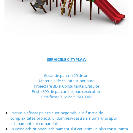
Jocuri cu nisip
Echipamente de catarat
Trasee echilibristica
Echipamente tematice
Echipamente persoane cu
dizabilitati
Echipament muzical
Animale din cauciuc
SERVICIILE CITYPLAY:
SPORT SI FITNESS
Garantie pana la 25 de ani
Skateboarding
Materiale de calitate superioara
Baschet
Proiectare 3D si Consultanta Gratuite
Fotbal si Handbal
Peste 300 de parcuri de joaca executate
Certificare Tuv Iscir, ISO 9001
Tenis si Volei
Ciclism
Preturile afisate pe site sunt negociabile in functie de
Street Workout
complexitatea proiectului dumneavoastra si numarul si tipul
Terenuri Multisport
echipamentelor comandate.
In urma achizitionarii echipamentului veti primi in plus consultanta
Trasee Ninja