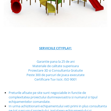
Jocuri cu nisip
Echipamente de catarat
Trasee echilibristica
Echipamente tematice
Echipamente persoane cu
dizabilitati
Echipament muzical
SERVICIILE CITYPLAY:
Animale din cauciuc
SPORT SI FITNESS
Garantie pana la 25 de ani
Skateboarding
Materiale de calitate superioara
Baschet
Proiectare 3D si Consultanta Gratuite
Peste 300 de parcuri de joaca executate
Fotbal si Handbal
Certificare Tuv Iscir, ISO 9001
Tenis si Volei
Ciclism
Preturile afisate pe site sunt negociabile in functie de
Street Workout
complexitatea proiectului dumneavoastra si numarul si tipul
echipamentelor comandate.
Terenuri Multisport
In urma achizitionarii echipamentului veti primi in plus consultanta
Trasee Ninja
pe tot parcursul proiectului, instalarea echipamentului si