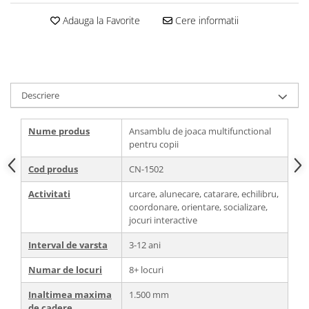
Adauga la Favorite
Cere informatii
Descriere
Nume produs
Ansamblu de joaca multifunctional
pentru copii
Cod produs
CN-1502
Activitati
urcare, alunecare, catarare, echilibru,
coordonare, orientare, socializare,
jocuri interactive
Interval de varsta
3-12 ani
Numar de locuri
8+ locuri
Inaltimea maxima
1.500 mm
de cadere