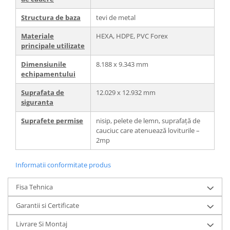
Structura de baza
tevi de metal
Materiale
HEXA, HDPE, PVC Forex
principale utilizate
Dimensiunile
8.188 x 9.343 mm
echipamentului
Suprafata de
12.029 x 12.932 mm
siguranta
Suprafete permise
nisip, pelete de lemn, suprafață de
cauciuc care atenuează loviturile –
2mp
Informatii conformitate produs
Fisa Tehnica
Garantii si Certificate
Livrare Si Montaj