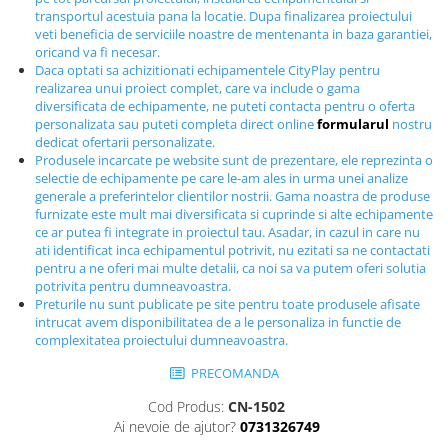
Echipamente fitness
transportul acestuia pana la locatie. Dupa finalizarea proiectului
veti beneficia de serviciile noastre de mentenanta in baza garantiei,
Mese de jocuri
oricand va fi necesar.
MOBILIER URBAN
Daca optati sa achizitionati echipamentele CityPlay pentru
realizarea unui proiect complet, care va include o gama
Garduri/Imprejmuiri
diversificata de echipamente, ne puteti contacta pentru o oferta
personalizata sau puteti completa direct online
formularul
nostru
Cosuri de gunoi
dedicat ofertarii personalizate.
Panouri pentru informare/Marcaje
Produsele incarcate pe website sunt de prezentare, ele reprezinta o
Foisoare si pergole
selectie de echipamente pe care le-am ales in urma unei analize
generale a preferintelor clientilor nostrii. Gama noastra de produse
Rastel Biciclete
furnizate este mult mai diversificata si cuprinde si alte echipamente
Banci
ce ar putea fi integrate in proiectul tau. Asadar, in cazul in care nu
ati identificat inca echipamentul potrivit, nu ezitati sa ne contactati
pentru a ne oferi mai multe detalii, ca noi sa va putem oferi solutia
potrivita pentru dumneavoastra.
Preturile nu sunt publicate pe site pentru toate produsele afisate
intrucat avem disponibilitatea de a le personaliza in functie de
complexitatea proiectului dumneavoastra.
PRECOMANDA
Cod Produs:
CN-1502
Ai nevoie de ajutor?
0731326749