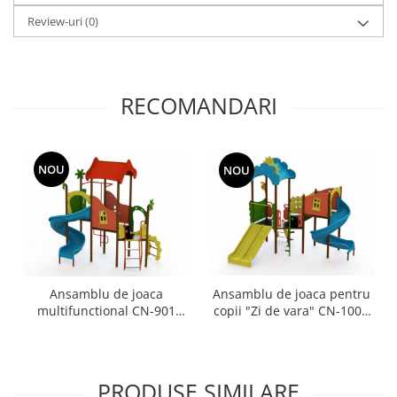
Review-uri
(0)
RECOMANDARI
NOU
NOU
Ansamblu de joaca
Ansamblu de joaca pentru
multifunctional CN-901
copii "Zi de vara" CN-1001
Tarzan 3-12 ani
Tarzan 3-12 ani
PRODUSE SIMILARE