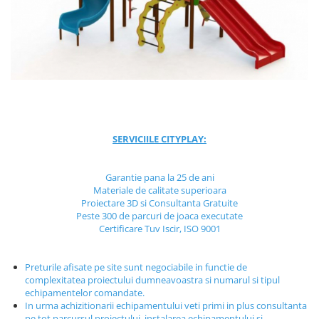
Jocuri cu nisip
Echipamente de catarat
Trasee echilibristica
Echipamente tematice
Echipamente persoane cu
dizabilitati
Echipament muzical
SERVICIILE CITYPLAY:
Animale din cauciuc
SPORT SI FITNESS
Garantie pana la 25 de ani
Skateboarding
Materiale de calitate superioara
Baschet
Proiectare 3D si Consultanta Gratuite
Peste 300 de parcuri de joaca executate
Fotbal si Handbal
Certificare Tuv Iscir, ISO 9001
Tenis si Volei
Ciclism
Preturile afisate pe site sunt negociabile in functie de
Street Workout
complexitatea proiectului dumneavoastra si numarul si tipul
Terenuri Multisport
echipamentelor comandate.
In urma achizitionarii echipamentului veti primi in plus consultanta
Trasee Ninja
pe tot parcursul proiectului, instalarea echipamentului si