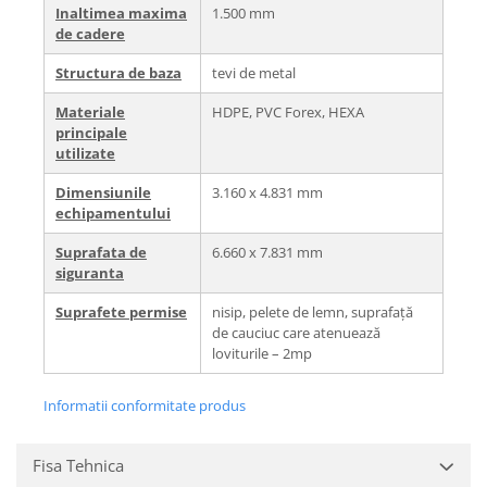
Inaltimea maxima
1.500 mm
de cadere
Structura de baza
tevi de metal
Materiale
HDPE, PVC Forex, HEXA
principale
utilizate
Dimensiunile
3.160 x 4.831 mm
echipamentului
Suprafata de
6.660 x 7.831 mm
siguranta
Suprafete permise
nisip, pelete de lemn, suprafață
de cauciuc care atenuează
loviturile – 2mp
Informatii conformitate produs
Fisa Tehnica