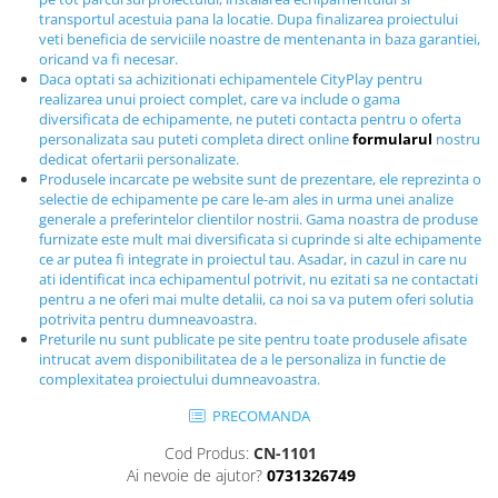
Echipamente fitness
transportul acestuia pana la locatie. Dupa finalizarea proiectului
veti beneficia de serviciile noastre de mentenanta in baza garantiei,
Mese de jocuri
oricand va fi necesar.
MOBILIER URBAN
Daca optati sa achizitionati echipamentele CityPlay pentru
realizarea unui proiect complet, care va include o gama
Garduri/Imprejmuiri
diversificata de echipamente, ne puteti contacta pentru o oferta
Cosuri de gunoi
personalizata sau puteti completa direct online
formularul
nostru
dedicat ofertarii personalizate.
Panouri pentru informare/Marcaje
Produsele incarcate pe website sunt de prezentare, ele reprezinta o
Foisoare si pergole
selectie de echipamente pe care le-am ales in urma unei analize
generale a preferintelor clientilor nostrii. Gama noastra de produse
Rastel Biciclete
furnizate este mult mai diversificata si cuprinde si alte echipamente
Banci
ce ar putea fi integrate in proiectul tau. Asadar, in cazul in care nu
ati identificat inca echipamentul potrivit, nu ezitati sa ne contactati
pentru a ne oferi mai multe detalii, ca noi sa va putem oferi solutia
potrivita pentru dumneavoastra.
Preturile nu sunt publicate pe site pentru toate produsele afisate
intrucat avem disponibilitatea de a le personaliza in functie de
complexitatea proiectului dumneavoastra.
PRECOMANDA
Cod Produs:
CN-1101
Ai nevoie de ajutor?
0731326749