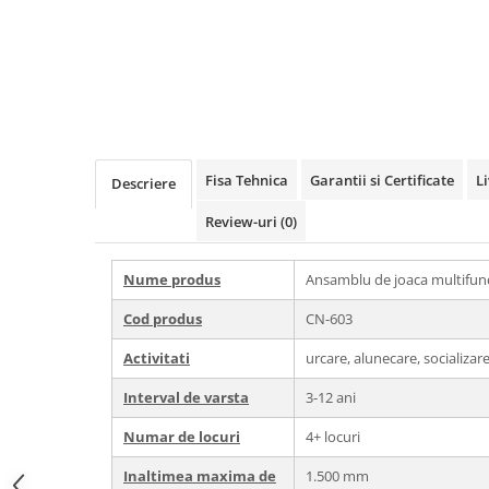
Echipamente fitness
Mese de jocuri
MOBILIER URBAN
Garduri/Imprejmuiri
Cosuri de gunoi
Panouri pentru informare/Marcaje
Fisa Tehnica
Garantii si Certificate
L
Descriere
Foisoare si pergole
Rastel Biciclete
Review-uri
(0)
Banci
Nume produs
Ansamblu de joaca multifunc
Cod produs
CN-603
Activitati
urcare, alunecare, socializare
Interval de varsta
3-12 ani
Numar de locuri
4+ locuri
Inaltimea maxima de
1.500 mm