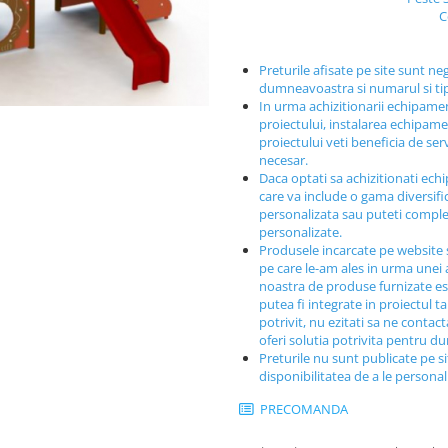
C
Preturile afisate pe site sunt ne
dumneavoastra si numarul si t
In urma achizitionarii echipamen
proiectului, instalarea echipamen
proiectului veti beneficia de ser
necesar.
Daca optati sa achizitionati ech
care va include o gama diversif
personalizata sau puteti comple
personalizate.
Produsele incarcate pe website 
pe care le-am ales in urma unei a
noastra de produse furnizate est
putea fi integrate in proiectul t
potrivit, nu ezitati sa ne contac
oferi solutia potrivita pentru 
Preturile nu sunt publicate pe s
disponibilitatea de a le persona
PRECOMANDA