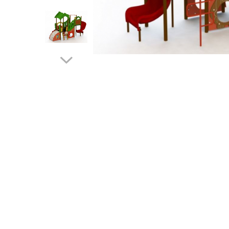
Jocuri cu nisip
Echipamente de catarat
Trasee echilibristica
Echipamente tematice
Echipamente persoane cu
dizabilitati
Echipament muzical
Animale din cauciuc
SPORT SI FITNESS
Skateboarding
Baschet
Fotbal si Handbal
Tenis si Volei
Ciclism
Street Workout
Terenuri Multisport
Trasee Ninja