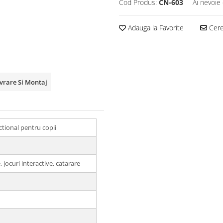
Cod Produs:
CN-603
Ai nevoie 
Adauga la Favorite
Cere 
ivrare Si Montaj
tional pentru copii
, jocuri interactive, catarare