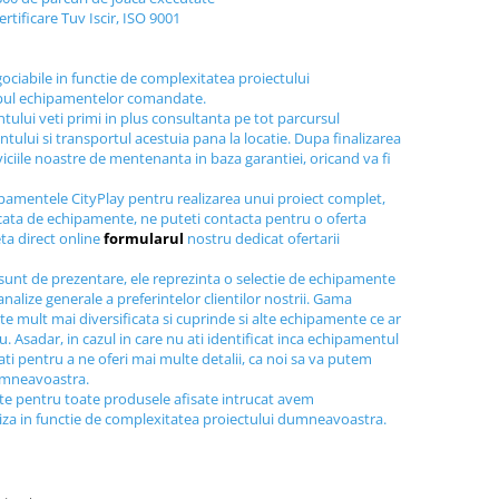
ertificare Tuv Iscir, ISO 9001
gociabile in functie de complexitatea proiectului
ipul echipamentelor comandate.
tului veti primi in plus consultanta pe tot parcursul
tului si transportul acestuia pana la locatie. Dupa finalizarea
viciile noastre de mentenanta in baza garantiei, oricand va fi
ipamentele CityPlay pentru realizarea unui proiect complet,
icata de echipamente, ne puteti contacta pentru o oferta
ta direct online
formularul
nostru dedicat ofertarii
sunt de prezentare, ele reprezinta o selectie de echipamente
nalize generale a preferintelor clientilor nostrii. Gama
e mult mai diversificata si cuprinde si alte echipamente ce ar
au. Asadar, in cazul in care nu ati identificat inca echipamentul
tati pentru a ne oferi mai multe detalii, ca noi sa va putem
dumneavoastra.
ite pentru toate produsele afisate intrucat avem
liza in functie de complexitatea proiectului dumneavoastra.