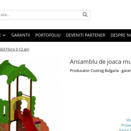
E
GARANTII
PORTOFOLIU
DEVENITI PARTENER
DESPRE N
03 Flora 3-12 ani
Ansamblu de joaca mult
Producator Cozirog Bulgaria - garan
Ma
Proie
Peste 