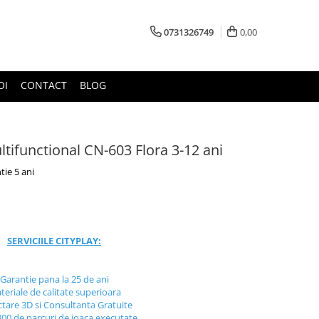
0731326749
0,00
OI
CONTACT
BLOG
ifunctional CN-603 Flora 3-12 ani
tie 5 ani
SERVICIILE CITYPLAY:
Garantie pana la 25 de ani
teriale de calitate superioara
ctare 3D si Consultanta Gratuite
300 de parcuri de joaca executate