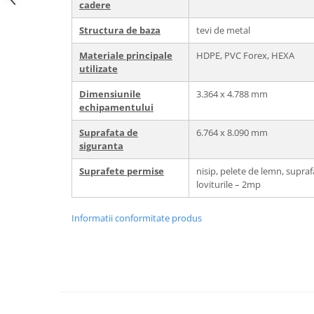
cadere
Structura de baza
tevi de metal
Materiale principale
HDPE, PVC Forex, HEXA
utilizate
Dimensiunile
3.364 x 4.788 mm
echipamentului
Suprafata de
6.764 x 8.090 mm
siguranta
Suprafete permise
nisip, pelete de lemn, supra
loviturile – 2mp
Informatii conformitate produs