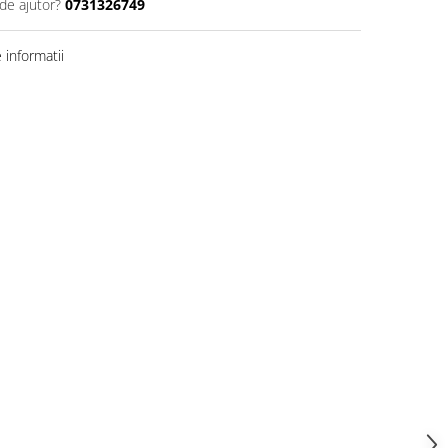
de ajutor?
0731326749
informatii