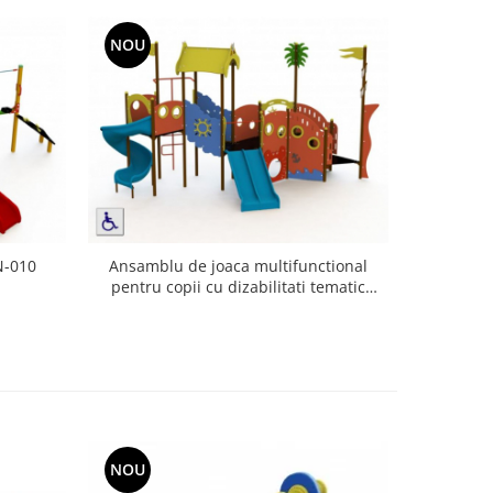
NOU
N-010
Ansamblu de joaca multifunctional
pentru copii cu dizabilitati tematic
"Marinar" CN-604 Flora 3-12 ani
NOU