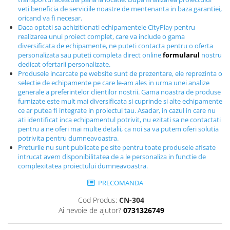
Echipamente fitness
veti beneficia de serviciile noastre de mentenanta in baza garantiei,
oricand va fi necesar.
Mese de jocuri
Daca optati sa achizitionati echipamentele CityPlay pentru
MOBILIER URBAN
realizarea unui proiect complet, care va include o gama
diversificata de echipamente, ne puteti contacta pentru o oferta
Garduri/Imprejmuiri
personalizata sau puteti completa direct online
formularul
nostru
Cosuri de gunoi
dedicat ofertarii personalizate.
Produsele incarcate pe website sunt de prezentare, ele reprezinta o
Panouri pentru informare/Marcaje
selectie de echipamente pe care le-am ales in urma unei analize
Foisoare si pergole
generale a preferintelor clientilor nostrii. Gama noastra de produse
furnizate este mult mai diversificata si cuprinde si alte echipamente
Rastel Biciclete
ce ar putea fi integrate in proiectul tau. Asadar, in cazul in care nu
Banci
ati identificat inca echipamentul potrivit, nu ezitati sa ne contactati
pentru a ne oferi mai multe detalii, ca noi sa va putem oferi solutia
potrivita pentru dumneavoastra.
Preturile nu sunt publicate pe site pentru toate produsele afisate
intrucat avem disponibilitatea de a le personaliza in functie de
complexitatea proiectului dumneavoastra.
PRECOMANDA
Cod Produs:
CN-304
Ai nevoie de ajutor?
0731326749