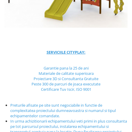
Jocuri cu nisip
Echipamente de catarat
Trasee echilibristica
Echipamente tematice
Echipamente persoane cu
dizabilitati
Echipament muzical
SERVICIILE CITYPLAY:
Animale din cauciuc
SPORT SI FITNESS
Garantie pana la 25 de ani
Materiale de calitate superioara
Skateboarding
Proiectare 3D si Consultanta Gratuite
Baschet
Peste 300 de parcuri de joaca executate
Certificare Tuv Iscir, ISO 9001
Fotbal si Handbal
Tenis si Volei
Preturile afisate pe site sunt negociabile in functie de
Ciclism
complexitatea proiectului dumneavoastra si numarul si tipul
Street Workout
echipamentelor comandate.
Terenuri Multisport
In urma achizitionarii echipamentului veti primi in plus consultanta
pe tot parcursul proiectului, instalarea echipamentului si
Trasee Ninja
transportul acestuia pana la locatie. Dupa finalizarea proiectului