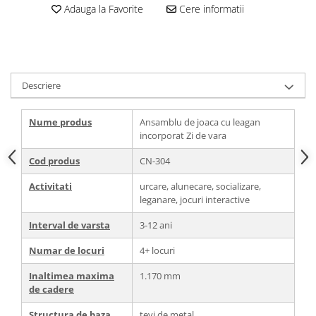
Adauga la Favorite
Cere informatii
Descriere
Nume produs
Ansamblu de joaca cu leagan
incorporat Zi de vara
Cod produs
CN-304
Activitati
urcare, alunecare, socializare,
leganare, jocuri interactive
Interval de varsta
3-12 ani
Numar de locuri
4+ locuri
Inaltimea maxima
1.170 mm
de cadere
Structura de baza
tevi de metal