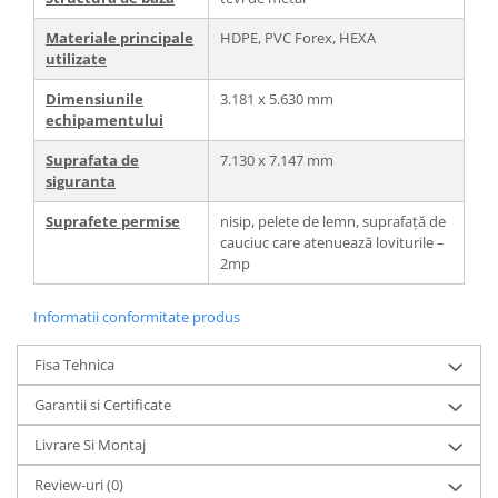
Materiale principale
HDPE, PVC Forex, HEXA
utilizate
Dimensiunile
3.181 x 5.630 mm
echipamentului
Suprafata de
7.130 x 7.147 mm
siguranta
Suprafete permise
nisip, pelete de lemn, suprafață de
cauciuc care atenuează loviturile –
2mp
Informatii conformitate produs
Fisa Tehnica
Garantii si Certificate
Livrare Si Montaj
Review-uri
(0)