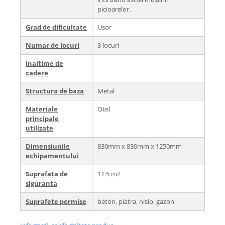
picioarelor.
Grad de dificultate
Usor
Numar de locuri
3 locuri
Inaltime de
-
cadere
Structura de baza
Metal
Materiale
Otel
principale
utilizate
Dimensiunile
830mm x 830mm x 1250mm
echipamentului
Suprafata de
11.5 m2
siguranta
Suprafete permise
beton, piatra, nisip, gazon