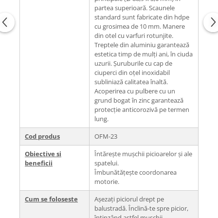
partea superioară. Scaunele
standard sunt fabricate din hdpe
cu grosimea de 10 mm. Manere
din otel cu varfuri rotunjite.
Treptele din aluminiu garantează
estetica timp de mulți ani, în ciuda
uzurii. Șuruburile cu cap de
ciuperci din oțel inoxidabil
subliniază calitatea înaltă.
Acoperirea cu pulbere cu un
grund bogat în zinc garantează
protecție anticorozivă pe termen
lung.
Cod produs
OFM-23
Obiective si
Întărește mușchii picioarelor și ale
beneficii
spatelui.
Îmbunătățește coordonarea
motorie.
Cum se foloseste
Așezați piciorul drept pe
balustradă. Înclină-te spre picior,
întinzând astfel mușchii