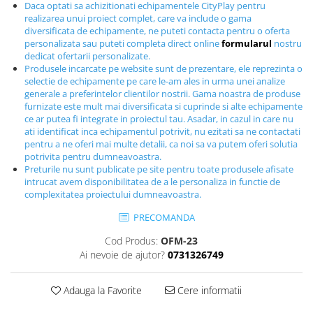
Daca optati sa achizitionati echipamentele CityPlay pentru
Echipamente fitness
realizarea unui proiect complet, care va include o gama
Mese de jocuri
diversificata de echipamente, ne puteti contacta pentru o oferta
personalizata sau puteti completa direct online
formularul
nostru
MOBILIER URBAN
dedicat ofertarii personalizate.
Garduri/Imprejmuiri
Produsele incarcate pe website sunt de prezentare, ele reprezinta o
selectie de echipamente pe care le-am ales in urma unei analize
Cosuri de gunoi
generale a preferintelor clientilor nostrii. Gama noastra de produse
Panouri pentru informare/Marcaje
furnizate este mult mai diversificata si cuprinde si alte echipamente
ce ar putea fi integrate in proiectul tau. Asadar, in cazul in care nu
Foisoare si pergole
ati identificat inca echipamentul potrivit, nu ezitati sa ne contactati
Rastel Biciclete
pentru a ne oferi mai multe detalii, ca noi sa va putem oferi solutia
potrivita pentru dumneavoastra.
Banci
Preturile nu sunt publicate pe site pentru toate produsele afisate
intrucat avem disponibilitatea de a le personaliza in functie de
complexitatea proiectului dumneavoastra.
PRECOMANDA
Cod Produs:
OFM-23
Ai nevoie de ajutor?
0731326749
Adauga la Favorite
Cere informatii