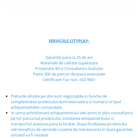
Jocuri cu nisip
Echipamente de catarat
Trasee echilibristica
Echipamente tematice
Echipamente persoane cu
SERVICIILE CITYPLAY:
dizabilitati
Echipament muzical
Garantie pana la 25 de ani
Animale din cauciuc
Materiale de calitate superioara
Proiectare 3D si Consultanta Gratuite
SPORT SI FITNESS
Peste 300 de parcuri de joaca executate
Skateboarding
Certificare Tuv Iscir, ISO 9001
Baschet
Fotbal si Handbal
Preturile afisate pe site sunt negociabile in functie de
complexitatea proiectului dumneavoastra si numarul si tipul
Tenis si Volei
echipamentelor comandate.
Ciclism
In urma achizitionarii echipamentului veti primi in plus consultanta
pe tot parcursul proiectului, instalarea echipamentului si
Street Workout
transportul acestuia pana la locatie. Dupa finalizarea proiectului
Terenuri Multisport
veti beneficia de serviciile noastre de mentenanta in baza garantiei,
Trasee Ninja
oricand va fi necesar.