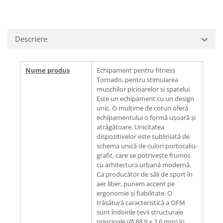
Descriere
Nume produs
Echipament pentru fitness
Tornado, pentru stimularea
muschilor picioarelor si spatelui.
Este un echipament cu un design
unic. O mulțime de coturi oferă
echipamentului o formă ușoară și
atrăgătoare. Unicitatea
dispozitivelor este subliniată de
schema unică de culori portocaliu-
grafit, care se potrivește frumos
cu arhitectura urbană modernă.
Ca producător de săli de sport în
aer liber, punem accent pe
ergonomie și fiabilitate. O
trăsătură caracteristică a OFM
sunt îndoirile țevii structurale
principale (Ø 88,9 x 3,6 mm) în