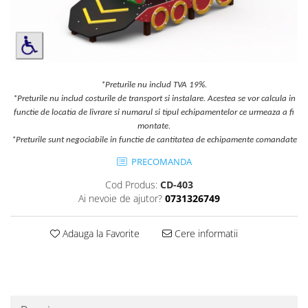
Jocuri cu nisip
Echipamente de catarat
Trasee echilibristica
Echipamente tematice
*Preturile nu includ TVA 19%.
Echipamente persoane cu
*Preturile nu includ costurile de transport si instalare. Acestea se vor calcula in
dizabilitati
functie de locatia de livrare si numarul si tipul echipamentelor ce urmeaza a fi
Echipament muzical
montate.
Animale din cauciuc
*Preturile sunt negociabile in functie de cantitatea de echipamente comandate
SPORT SI FITNESS
PRECOMANDA
Skateboarding
Cod Produs:
CD-403
Baschet
Ai nevoie de ajutor?
0731326749
Fotbal si Handbal
Tenis si Volei
Adauga la Favorite
Cere informatii
Ciclism
Street Workout
Terenuri Multisport
Trasee Ninja