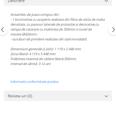
Descriere
Echipamente fitness
Mese de jocuri
Ansamblu de joaca compus din:
MOBILIER URBAN
- 1 locomotiva cu acoperis realizata din fibra de sticla de inalta
densitate, cu panouri laterale de protecție și decorative,cu
Garduri/Imprejmuiri
rampa de catarare cu inaltimea de 350mm si tunel de
Cosuri de gunoi
trecere Ø426mm ;
Panouri pentru informare/Marcaje
- suruburi de prindere realizate din oțel inoxidabil;
Foisoare si pergole
Dimensiuni generale (Lxlxh): 1 119 х 2 448 mm
Rastel Biciclete
Zona liberă: 4 119 х 5 448 mm
Înălțimea maximă de cădere liberă:350mm;
Banci
Interval de vârstă: 3-12 ani
Informatii conformitate produs
Review-uri
(0)