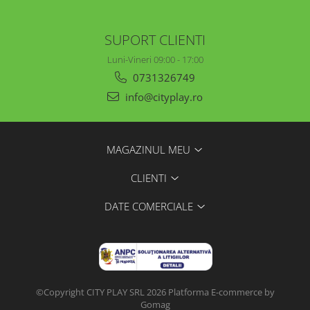
SUPORT CLIENTI
Luni-Vineri 09:00 - 17:00
0731326749
info@cityplay.ro
MAGAZINUL MEU
CLIENTI
DATE COMERCIALE
©Copyright CITY PLAY SRL 2026
Platforma E-commerce by
Gomag