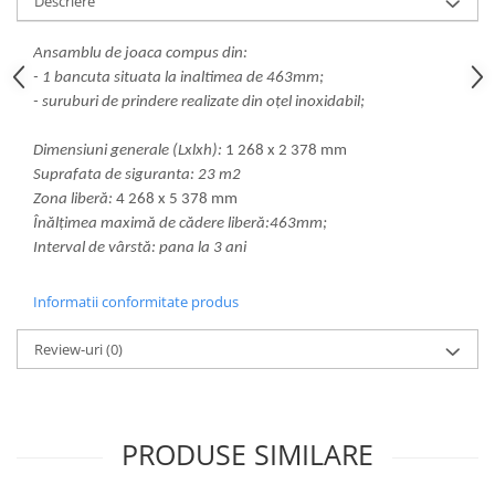
Descriere
Echipamente fitness
Mese de jocuri
Ansamblu de joaca compus din:
MOBILIER URBAN
- 1 bancuta situata la inaltimea de 463mm;
- suruburi de prindere realizate din oțel inoxidabil;
Garduri/Imprejmuiri
Cosuri de gunoi
Dimensiuni generale (Lxlxh):
1 268 x 2 378 mm
Panouri pentru informare/Marcaje
Suprafata de siguranta: 23 m2
Foisoare si pergole
Zona liberă:
4 268 x 5 378 mm
Rastel Biciclete
Înălțimea maximă de cădere liberă:463mm;
Interval de vârstă: pana la 3 ani
Banci
Informatii conformitate produs
Review-uri
(0)
PRODUSE SIMILARE