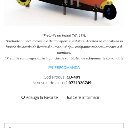
Jocuri cu nisip
Echipamente de catarat
Trasee echilibristica
Echipamente tematice
Echipamente persoane cu
*Preturile nu includ TVA 19%.
dizabilitati
*Preturile nu includ costurile de transport si instalare. Acestea se vor calcula in
functie de locatia de livrare si numarul si tipul echipamentelor ce urmeaza a fi
Echipament muzical
montate.
Animale din cauciuc
*Preturile sunt negociabile in functie de cantitatea de echipamente comandate
SPORT SI FITNESS
PRECOMANDA
Skateboarding
Cod Produs:
CD-401
Baschet
Ai nevoie de ajutor?
0731326749
Fotbal si Handbal
Tenis si Volei
Adauga la Favorite
Cere informatii
Ciclism
Street Workout
Terenuri Multisport
Trasee Ninja