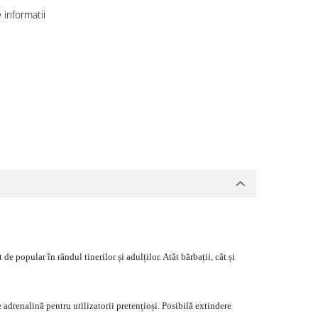
informatii
e popular în rândul tinerilor și adulților. Atât bărbații, cât și
adrenalină pentru utilizatorii pretențioși. Posibilă extindere