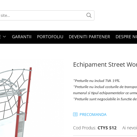
E
GARANTII
PORTOFOLIU
DEVENITI PARTENER
DESPRE N
Echipament Street Wo
*Preturile nu includ TVA 19%.
*Preturile nu includ costurile de transpor
numarul si tipul echipamentelor ce urm
*Preturile sunt negociabile in functie
PRECOMANDA
Cod Produs:
CTYS S12
Ai nevo