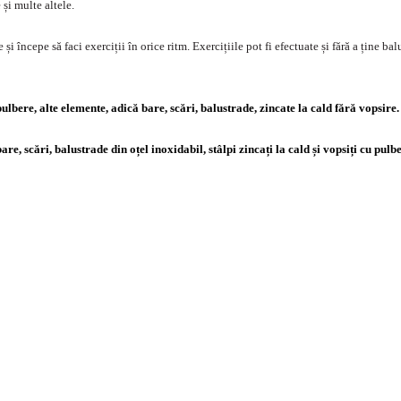
și multe altele.
i începe să faci exerciții în orice ritm. Exercițiile pot fi efectuate și fără a ține bal
 pulbere, alte elemente, adică bare, scări, balustrade, zincate la cald fără vopsire.
, balustrade din oțel inoxidabil, stâlpi zincați la cald și vopsiți cu pulb