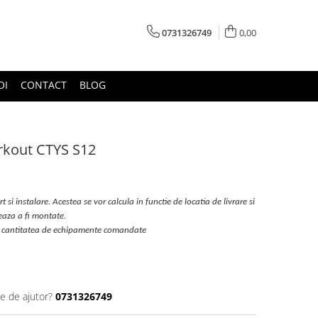
0731326749
0,00
OI
CONTACT
BLOG
rkout CTYS S12
t si instalare. Acestea se vor calcula in functie de locatia de livrare si
eaza a fi montate.
 de cantitatea de echipamente comandate
ie de ajutor?
0731326749