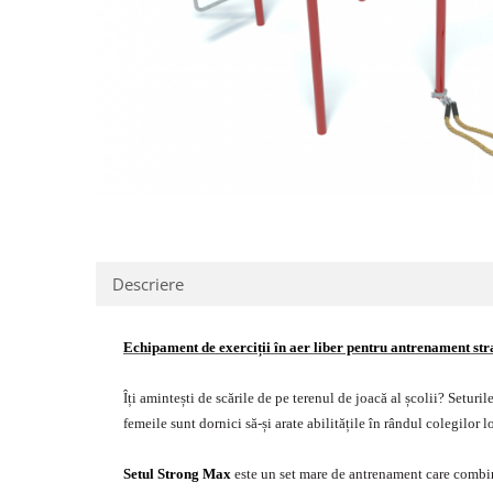
Jocuri cu nisip
Echipamente de catarat
Trasee echilibristica
Echipamente tematice
Echipamente persoane cu
dizabilitati
Echipament muzical
Animale din cauciuc
SPORT SI FITNESS
Skateboarding
Descriere
Baschet
Fotbal si Handbal
Echipament de exerciții în aer liber pentru antrenament str
Tenis si Volei
Ciclism
Îți amintești de scările de pe terenul de joacă al școlii? Seturi
Street Workout
femeile sunt dornici să-și arate abilitățile în rândul colegilor lo
Terenuri Multisport
Setul Strong Max
este un set mare de antrenament care combină
Trasee Ninja