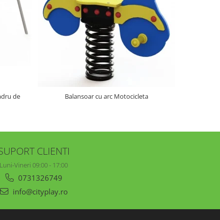
NOU
adru de
Balansoar cu arc Motocicleta
Balans
SUPORT CLIENTI
Luni-Vineri 09:00 - 17:00
0731326749
info@cityplay.ro