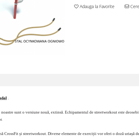
Adauga la Favorite
Cere 
adal
.
le noastre sunt o versiune nouă, extinsă. Echipamentul de streetworkout este deosebit d
r.
 CrossFit și streetworkout. Diverse elemente de exerciții vor oferi o doză uriașă de 