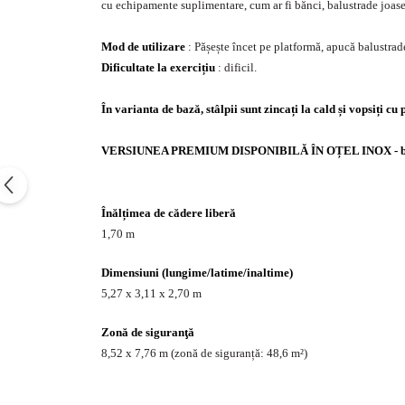
cu echipamente suplimentare, cum ar fi bănci, balustrade joase 
Echipamente fitness
Mese de jocuri
Mod de utilizare
: Pășește încet pe platformă, apucă balustrade ș
MOBILIER URBAN
Dificultate la exercițiu
: dificil.
Garduri/Imprejmuiri
În varianta de bază, stâlpii sunt zincați la cald și vopsiți cu
Cosuri de gunoi
Panouri pentru informare/Marcaje
VERSIUNEA PREMIUM DISPONIBILĂ ÎN OȚEL INOX - bare, scări
Foisoare si pergole
Rastel Biciclete
Banci
Înălțimea de cădere liberă
1,70 m
Dimensiuni (lungime/latime/inaltime)
5,27 x 3,11 x 2,70 m
Zonă de siguranţă
8,52 x 7,76 m (zonă de siguranță: 48,6 m²)