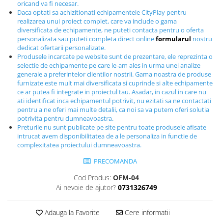
oricand va fi necesar.
Echipamente fitness
Daca optati sa achizitionati echipamentele CityPlay pentru
Mese de jocuri
realizarea unui proiect complet, care va include o gama
diversificata de echipamente, ne puteti contacta pentru o oferta
MOBILIER URBAN
personalizata sau puteti completa direct online
formularul
nostru
dedicat ofertarii personalizate.
Garduri/Imprejmuiri
Produsele incarcate pe website sunt de prezentare, ele reprezinta o
Cosuri de gunoi
selectie de echipamente pe care le-am ales in urma unei analize
Panouri pentru informare/Marcaje
generale a preferintelor clientilor nostrii. Gama noastra de produse
furnizate este mult mai diversificata si cuprinde si alte echipamente
Foisoare si pergole
ce ar putea fi integrate in proiectul tau. Asadar, in cazul in care nu
Rastel Biciclete
ati identificat inca echipamentul potrivit, nu ezitati sa ne contactati
pentru a ne oferi mai multe detalii, ca noi sa va putem oferi solutia
Banci
potrivita pentru dumneavoastra.
Preturile nu sunt publicate pe site pentru toate produsele afisate
intrucat avem disponibilitatea de a le personaliza in functie de
complexitatea proiectului dumneavoastra.
PRECOMANDA
Cod Produs:
OFM-04
Ai nevoie de ajutor?
0731326749
Adauga la Favorite
Cere informatii