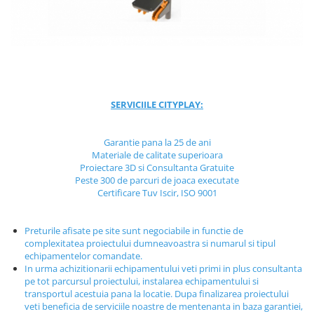
Jocuri cu nisip
Echipamente de catarat
Trasee echilibristica
Echipamente tematice
Echipamente persoane cu
dizabilitati
SERVICIILE CITYPLAY:
Echipament muzical
Animale din cauciuc
Garantie pana la 25 de ani
Materiale de calitate superioara
SPORT SI FITNESS
Proiectare 3D si Consultanta Gratuite
Skateboarding
Peste 300 de parcuri de joaca executate
Certificare Tuv Iscir, ISO 9001
Baschet
Fotbal si Handbal
Preturile afisate pe site sunt negociabile in functie de
Tenis si Volei
complexitatea proiectului dumneavoastra si numarul si tipul
Ciclism
echipamentelor comandate.
In urma achizitionarii echipamentului veti primi in plus consultanta
Street Workout
pe tot parcursul proiectului, instalarea echipamentului si
Terenuri Multisport
transportul acestuia pana la locatie. Dupa finalizarea proiectului
veti beneficia de serviciile noastre de mentenanta in baza garantiei,
Trasee Ninja