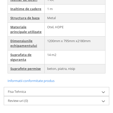
Inaltime de cadere
1 m
Structura de baza
Metal
Materiale
Otel, HDPE
principale utilizate
Dimensiunile
1200mm x 795mm x2180mm
echipamentului
Suprafata de
14 m2
siguranta
Suprafete permise
beton, piatra, nisip
Informatii conformitate produs
Fisa Tehnica
Review-uri
(0)