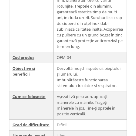
mm. Manere din otel cu varfuri
rotunjite. Treptele din aluminiu
garantează estetica timp de mulți
ani, în ciuda uzurii. Șuruburile cu cap
de ciuperci din oțel inoxidabil
subliniază calitatea înaltă. Acoperirea
cu pulbere cu un grund bogat în zinc
garantează protecție anticorozivă pe
termen lung.
Cod produs
OFM-04
Obiective si
Dezvoltă mușchii spatelui, pieptului
beneficii
și umărului.
Îmbunătățește funcționarea
sistemului circulator și respirator.
Cum se foloseste
Așezați-vă pe scaun, apucați
mânerele cu mâinile. Trageți
mânerele în jos. Ține-ți spatele în
poziție verticală.
Grad de dificultate
Dificil
Numar de locuri
1 loc