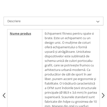
Descriere
Nume produs
Echipament fitness pentru spate si
brate. Este un echipament cu un
design unic. O mulțime de coturi
oferă echipamentului o formă
ușoară și atrăgătoare. Unicitatea
dispozitivelor este subliniată de
schema unică de culori portocaliu-
grafit, care se potrivește frumos cu
arhitectura urbană modernă. Ca
producător de săli de sport în aer
liber, punem accent pe ergonomie și
fiabilitate. O trăsătură caracteristică
a OFM sunt îndoirile țevii structurale
principale (Ø 88,9 x 3,6 mm) în partea
superioară. Scaunele standard sunt
fabricate din hdpe cu grosimea de 10
mm. Manere din otel cu varfuri