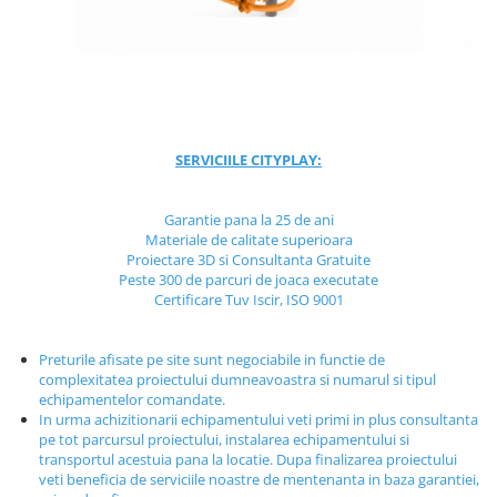
Jocuri cu nisip
Echipamente de catarat
Trasee echilibristica
Echipamente tematice
Echipamente persoane cu
SERVICIILE CITYPLAY:
dizabilitati
Echipament muzical
Garantie pana la 25 de ani
Animale din cauciuc
Materiale de calitate superioara
SPORT SI FITNESS
Proiectare 3D si Consultanta Gratuite
Peste 300 de parcuri de joaca executate
Skateboarding
Certificare Tuv Iscir, ISO 9001
Baschet
Fotbal si Handbal
Preturile afisate pe site sunt negociabile in functie de
Tenis si Volei
complexitatea proiectului dumneavoastra si numarul si tipul
Ciclism
echipamentelor comandate.
In urma achizitionarii echipamentului veti primi in plus consultanta
Street Workout
pe tot parcursul proiectului, instalarea echipamentului si
Terenuri Multisport
transportul acestuia pana la locatie. Dupa finalizarea proiectului
veti beneficia de serviciile noastre de mentenanta in baza garantiei,
Trasee Ninja