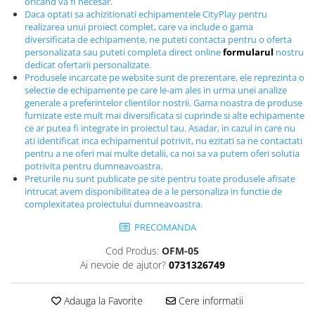
oricand va fi necesar.
Echipamente fitness
Daca optati sa achizitionati echipamentele CityPlay pentru
realizarea unui proiect complet, care va include o gama
Mese de jocuri
diversificata de echipamente, ne puteti contacta pentru o oferta
MOBILIER URBAN
personalizata sau puteti completa direct online
formularul
nostru
dedicat ofertarii personalizate.
Garduri/Imprejmuiri
Produsele incarcate pe website sunt de prezentare, ele reprezinta o
Cosuri de gunoi
selectie de echipamente pe care le-am ales in urma unei analize
generale a preferintelor clientilor nostrii. Gama noastra de produse
Panouri pentru informare/Marcaje
furnizate este mult mai diversificata si cuprinde si alte echipamente
Foisoare si pergole
ce ar putea fi integrate in proiectul tau. Asadar, in cazul in care nu
ati identificat inca echipamentul potrivit, nu ezitati sa ne contactati
Rastel Biciclete
pentru a ne oferi mai multe detalii, ca noi sa va putem oferi solutia
Banci
potrivita pentru dumneavoastra.
Preturile nu sunt publicate pe site pentru toate produsele afisate
intrucat avem disponibilitatea de a le personaliza in functie de
complexitatea proiectului dumneavoastra.
PRECOMANDA
Cod Produs:
OFM-05
Ai nevoie de ajutor?
0731326749
Adauga la Favorite
Cere informatii