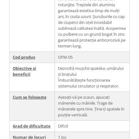
rotunjite. Treptele din aluminiu
garantează estetica timp de mulți
ani, în ciuda uzurii. Șuruburile cu cap
de ciuperci din oțel inoxidabil
subliniază calitatea înaltă. Acoperirea
cu pulbere cu un grund bogat în zinc
garantează protecție anticorozivă pe
termen lung.
Cod produs
OFM-05
Obiective si
Dezvoltă mușchii spatelui, umărului
beneficii
și brațului.
Îmbunătățește funcționarea
sistemului circulator și respirator.
Cum se foloseste
Așezați-vă pe scaun, apucați
mânerele cu mâinile. Trage de
mânerele spre tine. Ține-ți spatele în
poziție verticală.
Grad de dificultate
Dificil
Numar de locuri
1 loc