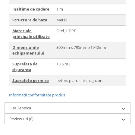
Inaltime de cadere
1 m
Structura de baza
Metal
Materiale
Otel, HDPE
principale utilizate
Dimensiunile
300mm x 795mm x1940mm
echipamentului
Suprafata de
13.5 m2
siguranta
Suprafete permise
beton, piatra, nisip, gazon
Informatii conformitate produs
Fisa Tehnica
Review-uri
(0)