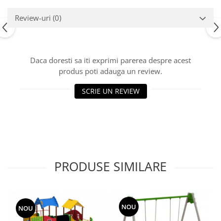
Echipamente fitness
Review-uri
(0)
Mese de jocuri
MOBILIER URBAN
Garduri/Imprejmuiri
Daca doresti sa iti exprimi parerea despre acest
Cosuri de gunoi
produs poti adauga un review.
Panouri pentru informare/Marcaje
Foisoare si pergole
SCRIE UN REVIEW
Rastel Biciclete
Banci
PRODUSE SIMILARE
NOU
NOU