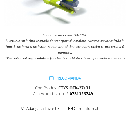
Jocuri cu nisip
Echipamente de catarat
Trasee echilibristica
Echipamente tematice
*Preturile nu includ TVA 19%.
Echipamente persoane cu
*Preturile nu includ costurile de transport si instalare. Acestea se vor calcula in
dizabilitati
functie de locatia de livrare si numarul si tipul echipamentelor ce urmeaza a fi
Echipament muzical
montate.
Animale din cauciuc
*Preturile sunt negociabile in functie de cantitatea de echipamente comandate
SPORT SI FITNESS
Skateboarding
PRECOMANDA
Baschet
Cod Produs:
CTYS OFK-27+31
Fotbal si Handbal
Ai nevoie de ajutor?
0731326749
Tenis si Volei
Ciclism
Adauga la Favorite
Cere informatii
Street Workout
Terenuri Multisport
Trasee Ninja