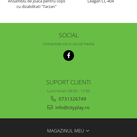
Ansamblu de joaca pentru copii
Leagan CL-404
cu dizabilitati "Tarzan"
SOCIAL
Urmareste-ne in social media
SUPORT CLIENTI
Luni-Vineri 09:00 - 17:00
0731326749
info@cityplay.ro
MAGAZINUL MEU