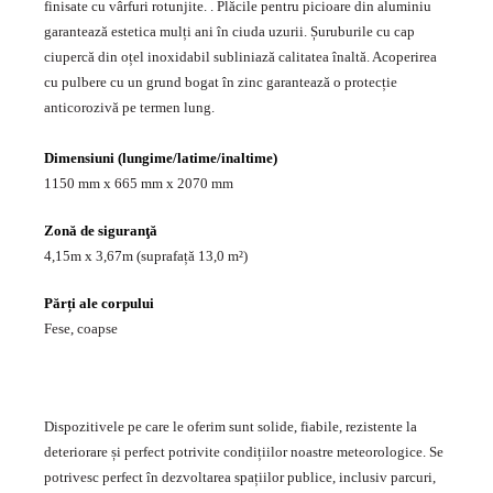
finisate cu vârfuri rotunjite. . Plăcile pentru picioare din aluminiu
garantează estetica mulți ani în ciuda uzurii. Șuruburile cu cap
ciupercă din oțel inoxidabil subliniază calitatea înaltă. Acoperirea
cu pulbere cu un grund bogat în zinc garantează o protecție
anticorozivă pe termen lung.
Dimensiuni (lungime/latime/inaltime)
1150 mm x 665 mm x 2070 mm
Zonă de siguranţă
4,15m x 3,67m (suprafață 13,0 m²)
Părți ale corpului
Fese, coapse
Dispozitivele pe care le oferim sunt solide, fiabile, rezistente la
deteriorare și perfect potrivite condițiilor noastre meteorologice. Se
potrivesc perfect în dezvoltarea spațiilor publice, inclusiv parcuri,