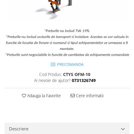
Jocuri cu nisip
Echipamente de catarat
Trasee echilibristica
Echipamente tematice
*Preturile nu includ TVA 19%.
*Preturile nu includ costurile de transport si instalare. Acestea se vor calcula in
Echipamente persoane cu
functie de locatia de livrare si numarul si tipul echipamentelor ce urmeaza a fi
dizabilitati
montate.
Echipament muzical
*Preturile sunt negociabile in functie de cantitatea de echipamente comandate
Animale din cauciuc
PRECOMANDA
SPORT SI FITNESS
Cod Produs:
CTYS OFM-10
Skateboarding
Ai nevoie de ajutor?
0731326749
Baschet
Fotbal si Handbal
Adauga la Favorite
Cere informatii
Tenis si Volei
Ciclism
Street Workout
Terenuri Multisport
Descriere
Trasee Ninja