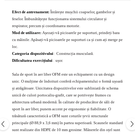
Echipamente fitness
Efect de antrenament:
Întărește mușchii coapselor, gambelor și
Mese de jocuri
feselor. Îmbunătățește funcționarea sistemului circulator și
MOBILIER URBAN
respirator, precum și coordonarea motorie.
Garduri/Imprejmuiri
Mod de utilizare:
Așezați-vă picioarele pe suporturi, prindeți bara
Cosuri de gunoi
cu mâinile. Apăsați-vă picioarele pe suporturi ca și cum ați merge pe
Panouri pentru informare/Marcaje
loc.
Foisoare si pergole
Categoria dispozitivului
: Construcția musculară.
Dificultatea exercițiului
: ușor.
Rastel Biciclete
Banci
Sala de sport în aer liber OFM este un echipament cu un design
unic. O mulțime de îndoituri conferă echipamentului o formă ușoară
și atrăgătoare. Unicitatea dispozitivelor este subliniată de schema
unică de culori portocaliu-grafit, care se potrivește frumos cu
arhitectura urbană modernă. În calitate de producător de săli de
sport în aer liber, punem accent pe ergonomie și fiabilitate. O
trăsătură caracteristică a OFM sunt coturile țevii structurale
principale (Ø 88,9 x 3,6 mm) în partea superioară. Scaunele standard
sunt realizate din HDPE de 10 mm grosime. Mânerele din oțel sunt