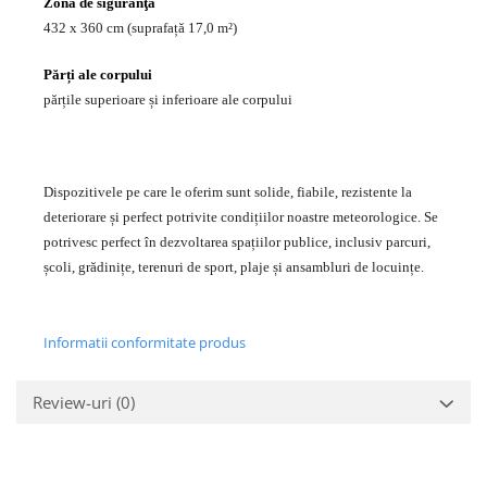
Zonă de siguranţă
432 x 360 cm (suprafață 17,0 m²)
Părți ale corpului
părțile superioare și inferioare ale corpului
Dispozitivele pe care le oferim sunt solide, fiabile, rezistente la
deteriorare și perfect potrivite condițiilor noastre meteorologice. Se
potrivesc perfect în dezvoltarea spațiilor publice, inclusiv parcuri,
școli, grădinițe, terenuri de sport, plaje și ansambluri de locuințe.
Informatii conformitate produs
Review-uri
(0)