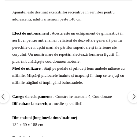
Echipamente fitness
Aparatul este destinat exercitiilor recreative in aer liber pentru
Mese de jocuri
adolescenti, adulti si seniori peste 140 cm.
MOBILIER URBAN
Garduri/Imprejmuiri
Efect de antrenament
: Acesta este un echipament de gimnastică în
Cosuri de gunoi
aer liber pentru antrenament eficient de dezvoltare generală pentru
Panouri pentru informare/Marcaje
perechile de mușchi mari ale părților superioare și inferioare ale
Foisoare si pergole
corpului. Un număr mare de repetări afectează formarea figurii. În
plus, îmbunătățește coordonarea motorie.
Rastel Biciclete
Mod de utilizare
: Stați pe pedale și prindeți ferm ambele mânere cu
Banci
mâinile. Mișcă-ți picioarele înainte și înapoi și în timp ce te ajuți cu
mâinile trăgând și împingând balustradele.
Categoria echipamente
: Construire musculară, Coordonare
Dificultate la exercițiu
: medie spre dificil.
Dimensiuni (lungime/latime/inaltime)
132 x 60 x 188 cm