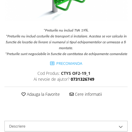
Jocuri cu nisip
Echipamente de catarat
Trasee echilibristica
Echipamente tematice
*Preturile nu includ TVA 19%.
*Preturile nu includ costurile de transport si instalare. Acestea se vor calcula in
Echipamente persoane cu
functie de locatia de livrare si numarul si tipul echipamentelor ce urmeaza a fi
dizabilitati
montate.
Echipament muzical
*Preturile sunt negociabile in functie de cantitatea de echipamente comandate
Animale din cauciuc
PRECOMANDA
SPORT SI FITNESS
Cod Produs:
CTYS OF2-19_1
Skateboarding
Ai nevoie de ajutor?
0731326749
Baschet
Fotbal si Handbal
Adauga la Favorite
Cere informatii
Tenis si Volei
Ciclism
Street Workout
Terenuri Multisport
Descriere
Trasee Ninja