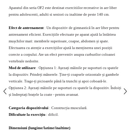
Echipamente fitness
Aparatul din seria OF2 este destinat exercitiilor recreative in aer liber
Mese de jocuri
pentru adolescenti, adulti si seniori cu inaltime de peste 140 cm.
MOBILIER URBAN
Efect de antrenament
: Un dispozitiv de gimnastică în aer liber pentru
Garduri/Imprejmuiri
antrenament eficient. Exercițiile efectuate pe aparat ajută la întărirea
Cosuri de gunoi
mușchilor mari: membrele superioare, coapse, abdomen și spate.
Panouri pentru informare/Marcaje
Efectuarea cu atenție a exercițiilor ajută la menținerea unei poziții
Foisoare si pergole
corecte a corpului. Are un efect preventiv asupra curburilor coloanei
Rastel Biciclete
vertebrale nedorite.
Banci
Mod de utilizare
: Opțiunea 1: Așezați mâinile pe suporturi cu spatele
la dispozitiv. Prindeți mânerele. Ține-ți coapsele orizontale și gambele
verticale. Trage-ți picioarele până la trunchi și apoi coboară-le.
Opțiunea 2: Așezați mâinile pe suporturi cu spatele la dispozitiv. Îndoiți
și îndreptați brațele la coate - pentru avansat.
Categoria dispozitivului
: Construcția musculară.
Dificultate la exercițiu
: dificil.
Dimensiuni (lungime/latime/inaltime)