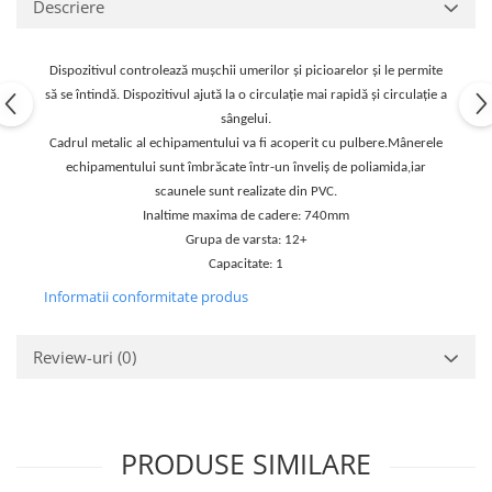
Descriere
Echipamente fitness
Mese de jocuri
Dispozitivul controlează mușchii umerilor și picioarelor și le permite
MOBILIER URBAN
să se întindă. Dispozitivul ajută la o circulație mai rapidă și circulație a
Garduri/Imprejmuiri
sângelui.
Cosuri de gunoi
Cadrul metalic al echipamentului va fi acoperit cu pulbere.Mânerele
Panouri pentru informare/Marcaje
echipamentului sunt îmbrăcate într-un înveliș de poliamida,iar
Foisoare si pergole
scaunele sunt realizate din PVC.
Inaltime maxima de cadere: 740mm
Rastel Biciclete
Grupa de varsta: 12+
Banci
Capacitate: 1
Informatii conformitate produs
Review-uri
(0)
PRODUSE SIMILARE