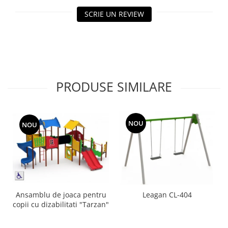
Echipamente fitness
SCRIE UN REVIEW
Mese de jocuri
MOBILIER URBAN
Garduri/Imprejmuiri
Cosuri de gunoi
Panouri pentru informare/Marcaje
PRODUSE SIMILARE
Foisoare si pergole
Rastel Biciclete
Banci
NOU
NOU
Ansamblu de joaca pentru
Leagan CL-404
copii cu dizabilitati "Tarzan"