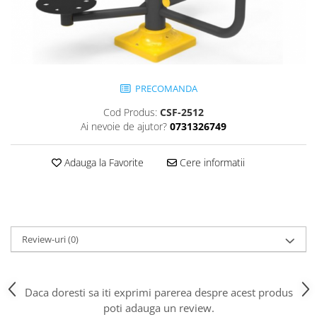
Jocuri cu nisip
Echipamente de catarat
Trasee echilibristica
Echipamente tematice
PRECOMANDA
Echipamente persoane cu
dizabilitati
Cod Produs:
CSF-2512
Echipament muzical
Ai nevoie de ajutor?
0731326749
Animale din cauciuc
SPORT SI FITNESS
Adauga la Favorite
Cere informatii
Skateboarding
Baschet
Fotbal si Handbal
Tenis si Volei
Review-uri
(0)
Ciclism
Street Workout
Terenuri Multisport
Daca doresti sa iti exprimi parerea despre acest produs
poti adauga un review.
Trasee Ninja