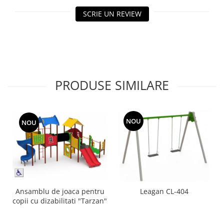
Echipamente fitness
SCRIE UN REVIEW
Mese de jocuri
MOBILIER URBAN
Garduri/Imprejmuiri
Cosuri de gunoi
Panouri pentru informare/Marcaje
PRODUSE SIMILARE
Foisoare si pergole
Rastel Biciclete
Banci
NOU
NOU
Ansamblu de joaca pentru
Leagan CL-404
copii cu dizabilitati "Tarzan"