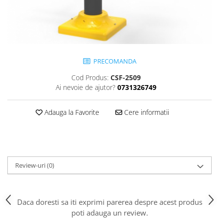
Jocuri cu nisip
Echipamente de catarat
Trasee echilibristica
Echipamente tematice
PRECOMANDA
Echipamente persoane cu
dizabilitati
Cod Produs:
CSF-2509
Echipament muzical
Ai nevoie de ajutor?
0731326749
Animale din cauciuc
SPORT SI FITNESS
Adauga la Favorite
Cere informatii
Skateboarding
Baschet
Fotbal si Handbal
Tenis si Volei
Review-uri
(0)
Ciclism
Street Workout
Terenuri Multisport
Daca doresti sa iti exprimi parerea despre acest produs
poti adauga un review.
Trasee Ninja