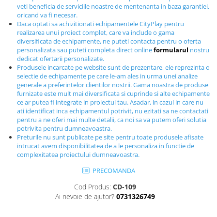
veti beneficia de serviciile noastre de mentenanta in baza garantiei,
Echipamente fitness
oricand va fi necesar.
Mese de jocuri
Daca optati sa achizitionati echipamentele CityPlay pentru
MOBILIER URBAN
realizarea unui proiect complet, care va include o gama
diversificata de echipamente, ne puteti contacta pentru o oferta
Garduri/Imprejmuiri
personalizata sau puteti completa direct online
formularul
nostru
dedicat ofertarii personalizate.
Cosuri de gunoi
Produsele incarcate pe website sunt de prezentare, ele reprezinta o
Panouri pentru informare/Marcaje
selectie de echipamente pe care le-am ales in urma unei analize
generale a preferintelor clientilor nostrii. Gama noastra de produse
Foisoare si pergole
furnizate este mult mai diversificata si cuprinde si alte echipamente
Rastel Biciclete
ce ar putea fi integrate in proiectul tau. Asadar, in cazul in care nu
Banci
ati identificat inca echipamentul potrivit, nu ezitati sa ne contactati
pentru a ne oferi mai multe detalii, ca noi sa va putem oferi solutia
potrivita pentru dumneavoastra.
Preturile nu sunt publicate pe site pentru toate produsele afisate
intrucat avem disponibilitatea de a le personaliza in functie de
complexitatea proiectului dumneavoastra.
PRECOMANDA
Cod Produs:
CD-109
Ai nevoie de ajutor?
0731326749