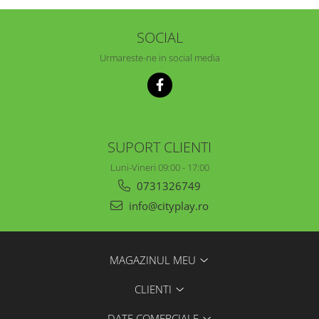
SOCIAL
Urmareste-ne in social media
SUPORT CLIENTI
Luni-Vineri 09:00 - 17:00
0731326749
info@cityplay.ro
MAGAZINUL MEU
CLIENTI
DATE COMERCIALE