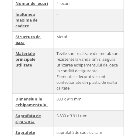
Numar de locuri
4 locuri
Inaltimea
-
maxima de
cadere
Structura de
Metal
baza
Materiale
Tevile sunt realizate din metal; sunt
principale
rezistente la vandalism si asigura
utilizate
utilizarea echipamentului de joaca
in conditii de siguranta.
Elementele decorative sunt
confectionate din plastic de inalta
calitate.
Dimensiunile
830 х 911 mm
echipamentului
Suprafata de
3 830 х 3 911 mm
siguranta
Suprafete
suprafață de cauciuc care