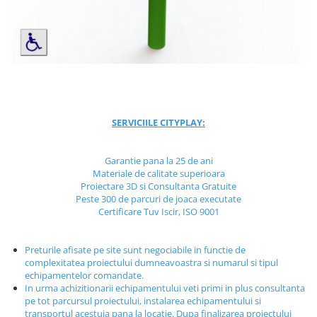
Jocuri cu nisip
Echipamente de catarat
Trasee echilibristica
Echipamente tematice
Echipamente persoane cu
dizabilitati
Echipament muzical
SERVICIILE CITYPLAY:
Animale din cauciuc
SPORT SI FITNESS
Garantie pana la 25 de ani
Materiale de calitate superioara
Skateboarding
Proiectare 3D si Consultanta Gratuite
Baschet
Peste 300 de parcuri de joaca executate
Certificare Tuv Iscir, ISO 9001
Fotbal si Handbal
Tenis si Volei
Preturile afisate pe site sunt negociabile in functie de
Ciclism
complexitatea proiectului dumneavoastra si numarul si tipul
Street Workout
echipamentelor comandate.
In urma achizitionarii echipamentului veti primi in plus consultanta
Terenuri Multisport
pe tot parcursul proiectului, instalarea echipamentului si
Trasee Ninja
transportul acestuia pana la locatie. Dupa finalizarea proiectului