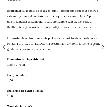
Echipamente fitness
Mese de jocuri
Echipamentul locului de joaca pe care le oferim este conceput pentru a
MOBILIER URBAN
asigura siguranta si confortul tuturor copiilor. Se caracterizează printr-
un stil fantezist și atemporal. Toate elementele sunt sigure, solide,
Garduri/Imprejmuiri
fiabile și funcționează perfect în condițiile noastre meteorologice.
Cosuri de gunoi
Panouri pentru informare/Marcaje
Dispozitivele au fost proiectate pe baza standardelor de teren de joacă
Foisoare si pergole
PN-EN 1176-1:2017-12. Datorită acestui fapt, ele pot fi folosite în școli,
Rastel Biciclete
grădinițe și locuri de joacă publice.
Banci
Dimensiunile dispozitivului
1,38 x 0,78 m
Inălțime totală
1,56 m
Înălțimea de cădere liberă
1,56 m
Zonă de siguranţă