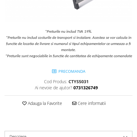
Jocuri cu nisip
Echipamente de catarat
Trasee echilibristica
Echipamente tematice
*Preturile nu includ TVA 19%.
*Preturile nu includ costurile de transport si instalare. Acestea se vor calcula in
Echipamente persoane cu
functie de locatia de livrare si numarul si tipul echipamentelor ce urmeaza a fi
dizabilitati
montate.
Echipament muzical
*Preturile sunt negociabile in functie de cantitatea de echipamente comandate
Animale din cauciuc
SPORT SI FITNESS
PRECOMANDA
Skateboarding
Cod Produs:
CTYS5031
Baschet
Ai nevoie de ajutor?
0731326749
Fotbal si Handbal
Tenis si Volei
Adauga la Favorite
Cere informatii
Ciclism
Street Workout
Terenuri Multisport
Trasee Ninja
Descriere