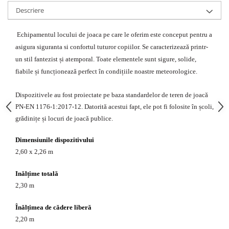
Echipamente fitness
Descriere
Mese de jocuri
MOBILIER URBAN
Echipamentul locului de joaca pe care le oferim este conceput pentru a
asigura siguranta si confortul tuturor copiilor. Se caracterizează printr-
Garduri/Imprejmuiri
un stil fantezist și atemporal. Toate elementele sunt sigure, solide,
Cosuri de gunoi
fiabile și funcționează perfect în condițiile noastre meteorologice.
Panouri pentru informare/Marcaje
Foisoare si pergole
Dispozitivele au fost proiectate pe baza standardelor de teren de joacă
Rastel Biciclete
PN-EN 1176-1:2017-12. Datorită acestui fapt, ele pot fi folosite în școli,
Banci
grădinițe și locuri de joacă publice.
Dimensiunile dispozitivului
2,60 x 2,26 m
Inălțime totală
2,30 m
Înălțimea de cădere liberă
2,20 m