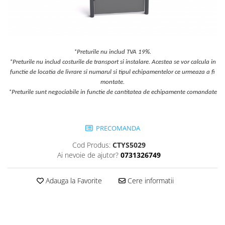
Jocuri cu nisip
Echipamente de catarat
Trasee echilibristica
Echipamente tematice
*Preturile nu includ TVA 19%.
*Preturile nu includ costurile de transport si instalare. Acestea se vor calcula in
Echipamente persoane cu
functie de locatia de livrare si numarul si tipul echipamentelor ce urmeaza a fi
dizabilitati
montate.
Echipament muzical
*Preturile sunt negociabile in functie de cantitatea de echipamente comandate
Animale din cauciuc
SPORT SI FITNESS
PRECOMANDA
Skateboarding
Baschet
Cod Produs:
CTYS5029
Fotbal si Handbal
Ai nevoie de ajutor?
0731326749
Tenis si Volei
Adauga la Favorite
Cere informatii
Ciclism
Street Workout
Terenuri Multisport
Trasee Ninja