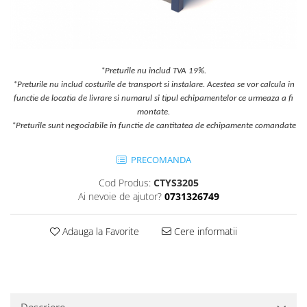
Jocuri cu nisip
Echipamente de catarat
Trasee echilibristica
Echipamente tematice
*Preturile nu includ TVA 19%.
*Preturile nu includ costurile de transport si instalare. Acestea se vor calcula in
Echipamente persoane cu
functie de locatia de livrare si numarul si tipul echipamentelor ce urmeaza a fi
dizabilitati
montate.
Echipament muzical
*Preturile sunt negociabile in functie de cantitatea de echipamente comandate
Animale din cauciuc
SPORT SI FITNESS
PRECOMANDA
Skateboarding
Cod Produs:
CTYS3205
Baschet
Ai nevoie de ajutor?
0731326749
Fotbal si Handbal
Tenis si Volei
Adauga la Favorite
Cere informatii
Ciclism
Street Workout
Terenuri Multisport
Trasee Ninja
Descriere