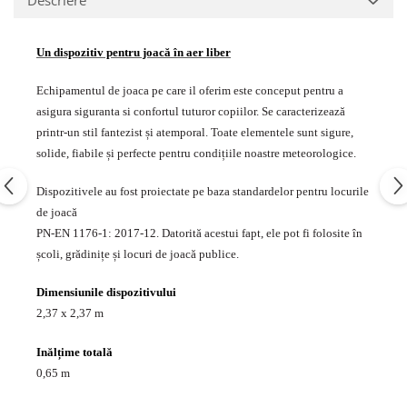
Echipamente fitness
Mese de jocuri
Un dispozitiv pentru joacă în aer liber
MOBILIER URBAN
Garduri/Imprejmuiri
Echipamentul de joaca pe care il oferim este conceput pentru a
asigura siguranta si confortul tuturor copiilor. Se caracterizează
Cosuri de gunoi
printr-un stil fantezist și atemporal. Toate elementele sunt sigure,
Panouri pentru informare/Marcaje
solide, fiabile și perfecte pentru condițiile noastre meteorologice.
Foisoare si pergole
Rastel Biciclete
Dispozitivele au fost proiectate pe baza standardelor pentru locurile
Banci
de joacă
PN-EN 1176-1: 2017-12. Datorită acestui fapt, ele pot fi folosite în
școli, grădinițe și locuri de joacă publice.
Dimensiunile dispozitivului
2,37 x 2,37 m
Inălțime totală
0,65 m