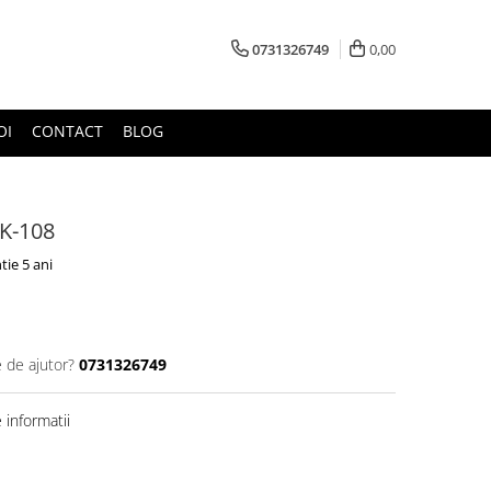
0731326749
0,00
OI
CONTACT
BLOG
RK-108
tie 5 ani
e de ajutor?
0731326749
informatii