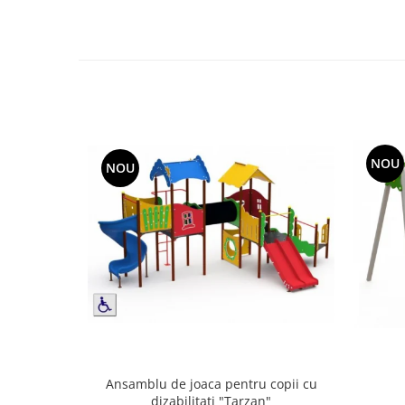
Echipamente fitness
Mese de jocuri
MOBILIER URBAN
Garduri/Imprejmuiri
Cosuri de gunoi
Panouri pentru informare/Marcaje
Foisoare si pergole
NOU
NOU
Rastel Biciclete
Banci
Ansamblu de joaca pentru copii cu
dizabilitati "Tarzan"