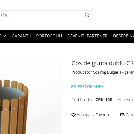
E
GARANTII
PORTOFOLIU
DEVENITI PARTENER
DESPRE N
Cos de gunoi dublu C
Producator Cozirog Bulgaria - garan
PRECOMANDA
Cod Produs:
CRK-108
Ai nevoi
Adauga la Favorite
Cere 