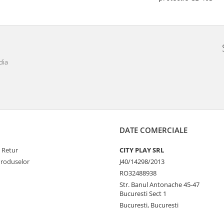
dia
DATE COMERCIALE
e Retur
CITY PLAY SRL
Produselor
J40/14298/2013
RO32488938
Str. Banul Antonache 45-47
Bucuresti Sect 1
Bucuresti, Bucuresti