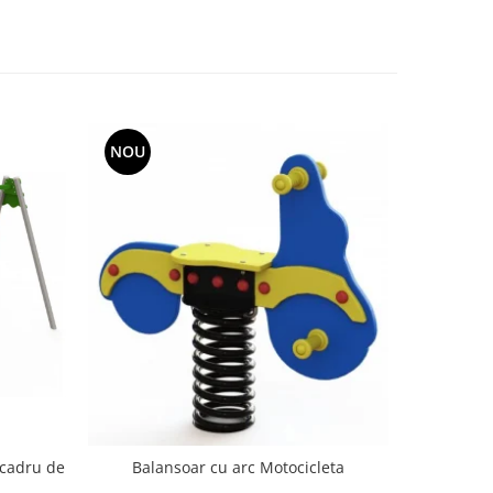
NOU
NOU
 cadru de
Balanso
Balansoar cu arc Motocicleta