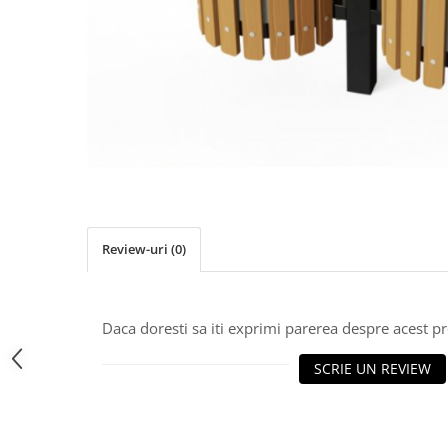
Jocuri cu nisip
Echipamente de catarat
Trasee echilibristica
Echipamente tematice
Echipamente persoane cu
dizabilitati
Echipament muzical
Animale din cauciuc
SPORT SI FITNESS
Review-uri
(0)
Skateboarding
Baschet
Fotbal si Handbal
Daca doresti sa iti exprimi parerea despre acest 
Tenis si Volei
Ciclism
SCRIE UN REVIEW
Street Workout
Terenuri Multisport
Trasee Ninja