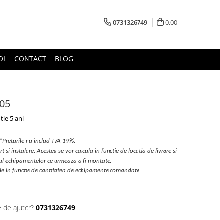
0731326749
0,00
OI
CONTACT
BLOG
105
tie 5 ani
*Preturile nu includ TVA 19%.
t si instalare. Acestea se vor calcula in functie de locatia de livrare si
pul echipamentelor ce urmeaza a fi montate.
ile in functie de cantitatea de echipamente comandate
e de ajutor?
0731326749