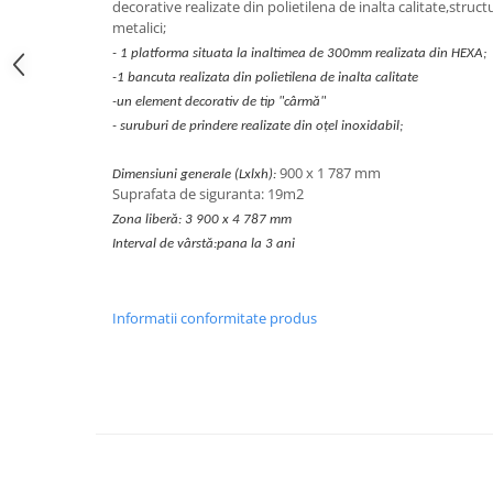
decorative realizate din polietilena de inalta calitate,structu
Echipamente fitness
metalici;
Mese de jocuri
- 1 platforma situata la inaltimea de 300mm realizata din HEXA;
MOBILIER URBAN
-1 bancuta realizata din polietilena de inalta calitate
-un element decorativ de tip "cârmă"
Garduri/Imprejmuiri
- suruburi de prindere realizate din oțel inoxidabil;
Cosuri de gunoi
Panouri pentru informare/Marcaje
900 x 1 787 mm
Dimensiuni generale (Lxlxh):
Suprafata de siguranta: 19m2
Foisoare si pergole
Zona liberă: 3 900 x 4 787 mm
Rastel Biciclete
Interval de vârstă:pana la 3 ani
Banci
Informatii conformitate produs