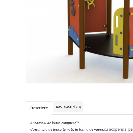
Jocuri cu nisip
Echipamente de catarat
Trasee echilibristica
Echipamente tematice
Echipamente persoane cu
dizabilitati
Echipament muzical
Animale din cauciuc
SPORT SI FITNESS
Skateboarding
Baschet
Fotbal si Handbal
Tenis si Volei
Ciclism
Review-uri
(0)
Descriere
Street Workout
Terenuri Multisport
Ansamblu de joaca compus din:
cu acoperis si pa
Trasee Ninja
-Ansamblu de joaca tematic in forma de vapor,