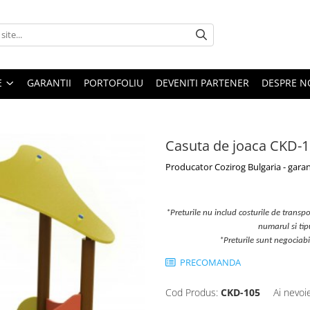
E
GARANTII
PORTOFOLIU
DEVENITI PARTENER
DESPRE N
Casuta de joaca CKD-
Producator Cozirog Bulgaria - garan
*Preturile nu includ costurile de transpor
numarul si ti
*Preturile sunt negociab
PRECOMANDA
Cod Produs:
CKD-105
Ai nevoi