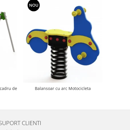
NOU
NOU
 cadru de
Balanso
Balansoar cu arc Motocicleta
SUPORT CLIENTI