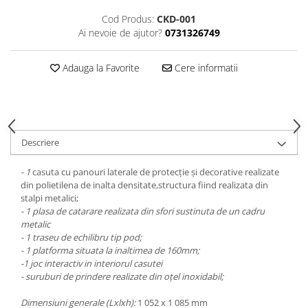
Echipamente fitness
Cod Produs:
CKD-001
Mese de jocuri
Ai nevoie de ajutor?
0731326749
MOBILIER URBAN
Adauga la Favorite
Cere informatii
Garduri/Imprejmuiri
Cosuri de gunoi
Panouri pentru informare/Marcaje
Foisoare si pergole
Rastel Biciclete
Descriere
Banci
- 1
casuta cu panouri laterale de protecție și decorative realizate
din polietilena de inalta densitate,structura fiind realizata din
stalpi metalici;
- 1 plasa de catarare realizata din sfori sustinuta de un cadru
metalic
- 1 traseu de echilibru tip pod;
- 1 platforma situata la inaltimea de 160mm;
-1 joc interactiv in interiorul casutei
- suruburi de prindere realizate din oțel inoxidabil;
Dimensiuni generale (Lxlxh):
1 052 х 1 085 mm