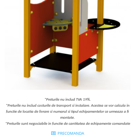
Jocuri cu nisip
Echipamente de catarat
Trasee echilibristica
Echipamente tematice
Echipamente persoane cu
dizabilitati
Echipament muzical
Animale din cauciuc
SPORT SI FITNESS
Skateboarding
Baschet
Fotbal si Handbal
*Preturile nu includ TVA 19%.
Tenis si Volei
*Preturile nu includ costurile de transport si instalare. Acestea se vor calcula in
Ciclism
functie de locatia de livrare si numarul si tipul echipamentelor ce urmeaza a fi
Street Workout
montate.
Terenuri Multisport
*Preturile sunt negociabile in functie de cantitatea de echipamente comandate
Trasee Ninja
PRECOMANDA