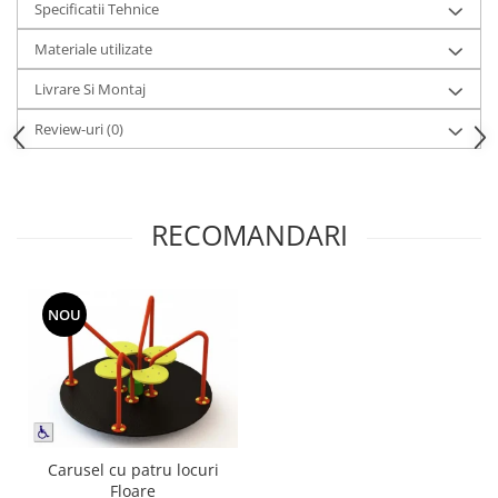
Specificatii Tehnice
Echipamente fitness
Mese de jocuri
Materiale utilizate
MOBILIER URBAN
Livrare Si Montaj
Garduri/Imprejmuiri
Review-uri
(0)
Cosuri de gunoi
Panouri pentru informare/Marcaje
Foisoare si pergole
Rastel Biciclete
RECOMANDARI
Banci
NOU
Carusel cu patru locuri
Floare