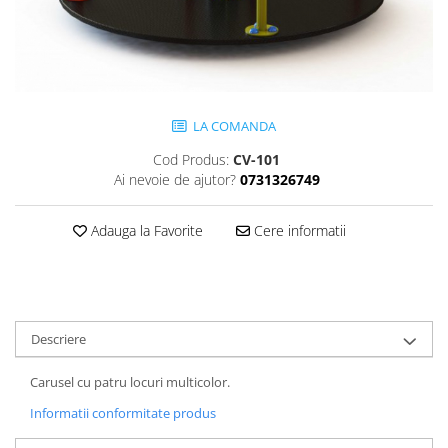
Jocuri cu nisip
Echipamente de catarat
Trasee echilibristica
Echipamente tematice
Echipamente persoane cu
LA COMANDA
dizabilitati
Cod Produs:
CV-101
Echipament muzical
Ai nevoie de ajutor?
0731326749
Animale din cauciuc
SPORT SI FITNESS
Adauga la Favorite
Cere informatii
Skateboarding
Baschet
Fotbal si Handbal
Tenis si Volei
Descriere
Ciclism
Carusel cu patru locuri multicolor.
Street Workout
Terenuri Multisport
Informatii conformitate produs
Trasee Ninja