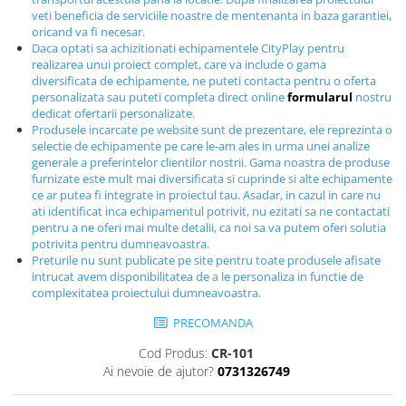
Echipamente fitness
veti beneficia de serviciile noastre de mentenanta in baza garantiei,
oricand va fi necesar.
Mese de jocuri
Daca optati sa achizitionati echipamentele CityPlay pentru
MOBILIER URBAN
realizarea unui proiect complet, care va include o gama
diversificata de echipamente, ne puteti contacta pentru o oferta
Garduri/Imprejmuiri
personalizata sau puteti completa direct online
formularul
nostru
Cosuri de gunoi
dedicat ofertarii personalizate.
Produsele incarcate pe website sunt de prezentare, ele reprezinta o
Panouri pentru informare/Marcaje
selectie de echipamente pe care le-am ales in urma unei analize
Foisoare si pergole
generale a preferintelor clientilor nostrii. Gama noastra de produse
furnizate este mult mai diversificata si cuprinde si alte echipamente
Rastel Biciclete
ce ar putea fi integrate in proiectul tau. Asadar, in cazul in care nu
Banci
ati identificat inca echipamentul potrivit, nu ezitati sa ne contactati
pentru a ne oferi mai multe detalii, ca noi sa va putem oferi solutia
potrivita pentru dumneavoastra.
Preturile nu sunt publicate pe site pentru toate produsele afisate
intrucat avem disponibilitatea de a le personaliza in functie de
complexitatea proiectului dumneavoastra.
PRECOMANDA
Cod Produs:
CR-101
Ai nevoie de ajutor?
0731326749