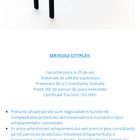
Jocuri cu nisip
Echipamente de catarat
Trasee echilibristica
Echipamente tematice
Echipamente persoane cu
dizabilitati
Echipament muzical
SERVICIILE CITYPLAY:
Animale din cauciuc
SPORT SI FITNESS
Garantie pana la 25 de ani
Materiale de calitate superioara
Skateboarding
Proiectare 3D si Consultanta Gratuite
Baschet
Peste 300 de parcuri de joaca executate
Certificare Tuv Iscir, ISO 9001
Fotbal si Handbal
Tenis si Volei
Preturile afisate pe site sunt negociabile in functie de
Ciclism
complexitatea proiectului dumneavoastra si numarul si tipul
Street Workout
echipamentelor comandate.
In urma achizitionarii echipamentului veti primi in plus consultanta
Terenuri Multisport
pe tot parcursul proiectului, instalarea echipamentului si
Trasee Ninja
transportul acestuia pana la locatie. Dupa finalizarea proiectului