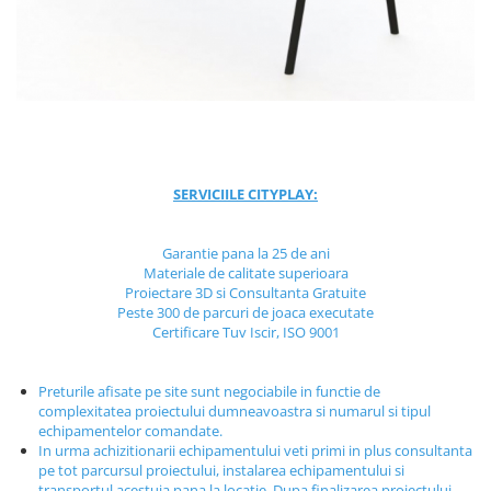
Jocuri cu nisip
Echipamente de catarat
Trasee echilibristica
Echipamente tematice
Echipamente persoane cu
dizabilitati
Echipament muzical
SERVICIILE CITYPLAY:
Animale din cauciuc
SPORT SI FITNESS
Garantie pana la 25 de ani
Materiale de calitate superioara
Skateboarding
Proiectare 3D si Consultanta Gratuite
Baschet
Peste 300 de parcuri de joaca executate
Certificare Tuv Iscir, ISO 9001
Fotbal si Handbal
Tenis si Volei
Preturile afisate pe site sunt negociabile in functie de
Ciclism
complexitatea proiectului dumneavoastra si numarul si tipul
Street Workout
echipamentelor comandate.
In urma achizitionarii echipamentului veti primi in plus consultanta
Terenuri Multisport
pe tot parcursul proiectului, instalarea echipamentului si
Trasee Ninja
transportul acestuia pana la locatie. Dupa finalizarea proiectului