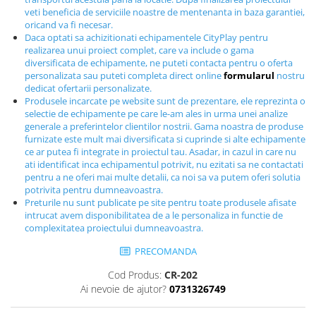
Echipamente fitness
veti beneficia de serviciile noastre de mentenanta in baza garantiei,
oricand va fi necesar.
Mese de jocuri
Daca optati sa achizitionati echipamentele CityPlay pentru
MOBILIER URBAN
realizarea unui proiect complet, care va include o gama
diversificata de echipamente, ne puteti contacta pentru o oferta
Garduri/Imprejmuiri
personalizata sau puteti completa direct online
formularul
nostru
Cosuri de gunoi
dedicat ofertarii personalizate.
Produsele incarcate pe website sunt de prezentare, ele reprezinta o
Panouri pentru informare/Marcaje
selectie de echipamente pe care le-am ales in urma unei analize
Foisoare si pergole
generale a preferintelor clientilor nostrii. Gama noastra de produse
furnizate este mult mai diversificata si cuprinde si alte echipamente
Rastel Biciclete
ce ar putea fi integrate in proiectul tau. Asadar, in cazul in care nu
Banci
ati identificat inca echipamentul potrivit, nu ezitati sa ne contactati
pentru a ne oferi mai multe detalii, ca noi sa va putem oferi solutia
potrivita pentru dumneavoastra.
Preturile nu sunt publicate pe site pentru toate produsele afisate
intrucat avem disponibilitatea de a le personaliza in functie de
complexitatea proiectului dumneavoastra.
PRECOMANDA
Cod Produs:
CR-202
Ai nevoie de ajutor?
0731326749