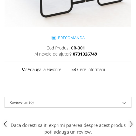
Jocuri cu nisip
Echipamente de catarat
Trasee echilibristica
Echipamente tematice
PRECOMANDA
Echipamente persoane cu
dizabilitati
Cod Produs:
CR-301
Echipament muzical
Ai nevoie de ajutor?
0731326749
Animale din cauciuc
SPORT SI FITNESS
Adauga la Favorite
Cere informatii
Skateboarding
Baschet
Fotbal si Handbal
Tenis si Volei
Review-uri
(0)
Ciclism
Street Workout
Daca doresti sa iti exprimi parerea despre acest produs
Terenuri Multisport
poti adauga un review.
Trasee Ninja