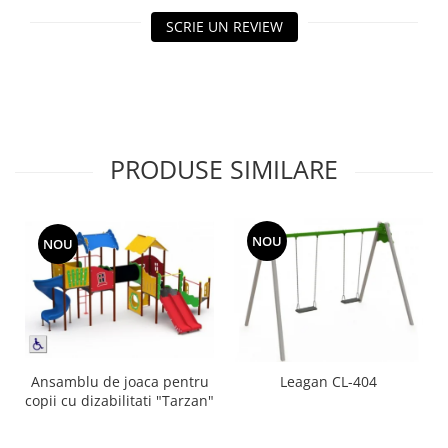
Echipamente fitness
SCRIE UN REVIEW
Mese de jocuri
MOBILIER URBAN
Garduri/Imprejmuiri
Cosuri de gunoi
Panouri pentru informare/Marcaje
PRODUSE SIMILARE
Foisoare si pergole
Rastel Biciclete
Banci
NOU
NOU
Ansamblu de joaca pentru
Leagan CL-404
copii cu dizabilitati "Tarzan"