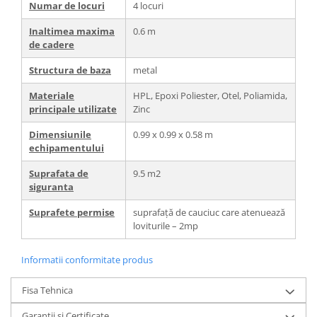
Numar de locuri
4 locuri
Inaltimea maxima
0.6 m
de cadere
Structura de baza
metal
Materiale
HPL, Epoxi Poliester, Otel, Poliamida,
principale utilizate
Zinc
Dimensiunile
0.99 x 0.99 x 0.58 m
echipamentului
Suprafata de
9.5 m2
siguranta
Suprafete permise
suprafață de cauciuc care atenuează
loviturile – 2mp
Informatii conformitate produs
Fisa Tehnica
Garantii si Certificate