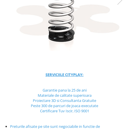
Jocuri cu nisip
Echipamente de catarat
Trasee echilibristica
Echipamente tematice
Echipamente persoane cu
dizabilitati
Echipament muzical
Animale din cauciuc
SPORT SI FITNESS
Skateboarding
SERVICIILE CITYPLAY:
Baschet
Fotbal si Handbal
Garantie pana la 25 de ani
Materiale de calitate superioara
Tenis si Volei
Proiectare 3D si Consultanta Gratuite
Ciclism
Peste 300 de parcuri de joaca executate
Street Workout
Certificare Tuv Iscir, ISO 9001
Terenuri Multisport
Trasee Ninja
Preturile afisate pe site sunt negociabile in functie de