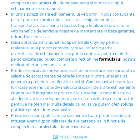
complexitatea proiectului dumneavoastra si numarul si tipul
Echipamente fitness
echipamentelor comandate.
Mese de jocuri
In urma achizitionarii echipamentului veti primi in plus consultanta
pe tot parcursul proiectului, instalarea echipamentului si
MOBILIER URBAN
transportul acestuia pana la locatie. Dupa finalizarea proiectului
Garduri/Imprejmuiri
veti beneficia de serviciile noastre de mentenanta in baza garantiei,
oricand va fi necesar.
Cosuri de gunoi
Daca optati sa achizitionati echipamentele CityPlay pentru
Panouri pentru informare/Marcaje
realizarea unui proiect complet, care va include o gama
diversificata de echipamente, ne puteti contacta pentru o oferta
Foisoare si pergole
personalizata sau puteti completa direct online
formularul
nostru
Rastel Biciclete
dedicat ofertarii personalizate.
Produsele incarcate pe website sunt de prezentare, ele reprezinta o
Banci
selectie de echipamente pe care le-am ales in urma unei analize
generale a preferintelor clientilor nostrii. Gama noastra de produse
furnizate este mult mai diversificata si cuprinde si alte echipamente
ce ar putea fi integrate in proiectul tau. Asadar, in cazul in care nu
ati identificat inca echipamentul potrivit, nu ezitati sa ne contactati
pentru a ne oferi mai multe detalii, ca noi sa va putem oferi solutia
potrivita pentru dumneavoastra.
Preturile nu sunt publicate pe site pentru toate produsele afisate
intrucat avem disponibilitatea de a le personaliza in functie de
complexitatea proiectului dumneavoastra.
PRECOMANDA