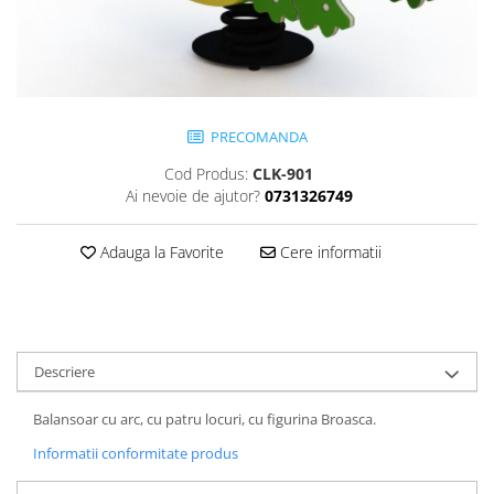
Jocuri cu nisip
Echipamente de catarat
Trasee echilibristica
Echipamente tematice
PRECOMANDA
Echipamente persoane cu
dizabilitati
Cod Produs:
CLK-901
Echipament muzical
Ai nevoie de ajutor?
0731326749
Animale din cauciuc
SPORT SI FITNESS
Adauga la Favorite
Cere informatii
Skateboarding
Baschet
Fotbal si Handbal
Tenis si Volei
Descriere
Ciclism
Balansoar cu arc, cu patru locuri, cu figurina Broasca.
Street Workout
Terenuri Multisport
Informatii conformitate produs
Trasee Ninja