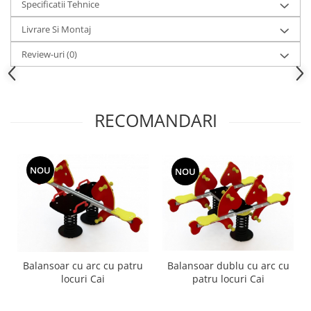
Specificatii Tehnice
Echipamente fitness
Mese de jocuri
Livrare Si Montaj
MOBILIER URBAN
Review-uri
(0)
Garduri/Imprejmuiri
Cosuri de gunoi
Panouri pentru informare/Marcaje
RECOMANDARI
Foisoare si pergole
Rastel Biciclete
Banci
NOU
NOU
Balansoar cu arc cu patru
Balansoar dublu cu arc cu
locuri Cai
patru locuri Cai